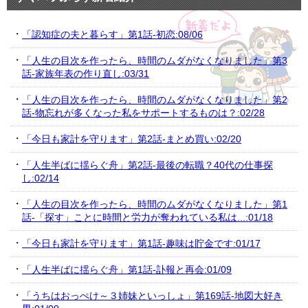
「認知症の夫と暮らす」第1話-初恋:08/06
「人生の目次を作ったら、時間のムダがなくなりました」第3
話-家族年表の作り直し:03/31
「人生の目次を作ったら、時間のムダがなくなりました」第2
話-物忘れが多くなった私をサポートするものは？:02/28
「今日も家計を守ります」第2話-まとめ買い:02/20
「人生半ばに揺らぐ舟」第2話-最後の転職？40代の仕事探
し:02/14
「人生の目次を作ったら、時間のムダがなくなりました」第1
話-「探す」ことに時間と労力が奪われている私は...:01/18
「今日も家計を守ります」第1話-趣味は貯金です:01/17
「人生半ばに揺らぐ舟」第1話-訃報と再会:01/09
「うちはおっぺけ～３姉妹といっしょ」第169話-地図大好き