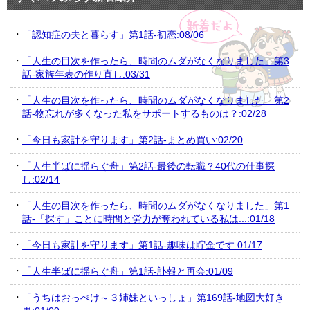
「認知症の夫と暮らす」第1話-初恋:08/06
「人生の目次を作ったら、時間のムダがなくなりました」第3
話-家族年表の作り直し:03/31
「人生の目次を作ったら、時間のムダがなくなりました」第2
話-物忘れが多くなった私をサポートするものは？:02/28
「今日も家計を守ります」第2話-まとめ買い:02/20
「人生半ばに揺らぐ舟」第2話-最後の転職？40代の仕事探
し:02/14
「人生の目次を作ったら、時間のムダがなくなりました」第1
話-「探す」ことに時間と労力が奪われている私は...:01/18
「今日も家計を守ります」第1話-趣味は貯金です:01/17
「人生半ばに揺らぐ舟」第1話-訃報と再会:01/09
「うちはおっぺけ～３姉妹といっしょ」第169話-地図大好き