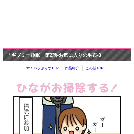
「ギブミー睡眠」第2話-お気に入りの毛布-3
すくパラぷらすTOP
作品紹介
この話TOP