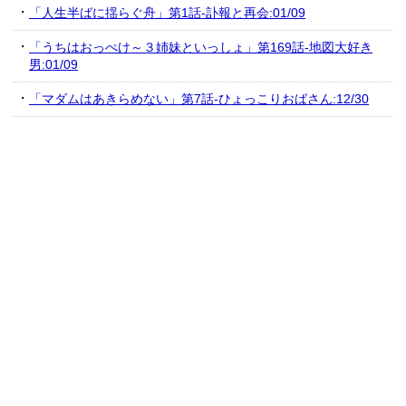
「人生半ばに揺らぐ舟」第1話-訃報と再会:01/09
「うちはおっぺけ～３姉妹といっしょ」第169話-地図大好き
男:01/09
「マダムはあきらめない」第7話-ひょっこりおばさん:12/30