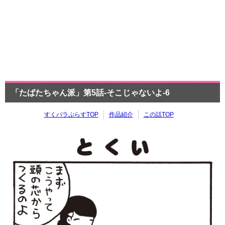
「たばたちゃん派」第5話-そこじゃないよ-6
すくパラぷらすTOP
作品紹介
この話TOP