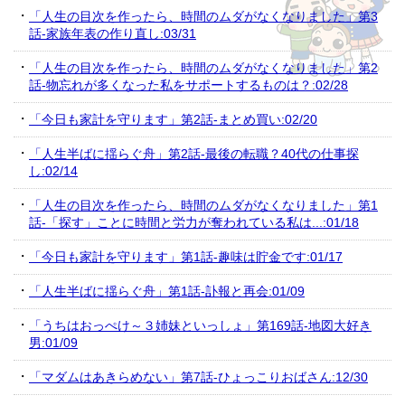
「人生の目次を作ったら、時間のムダがなくなりました」第3
話-家族年表の作り直し:03/31
「人生の目次を作ったら、時間のムダがなくなりました」第2
話-物忘れが多くなった私をサポートするものは？:02/28
「今日も家計を守ります」第2話-まとめ買い:02/20
「人生半ばに揺らぐ舟」第2話-最後の転職？40代の仕事探
し:02/14
「人生の目次を作ったら、時間のムダがなくなりました」第1
話-「探す」ことに時間と労力が奪われている私は...:01/18
「今日も家計を守ります」第1話-趣味は貯金です:01/17
「人生半ばに揺らぐ舟」第1話-訃報と再会:01/09
「うちはおっぺけ～３姉妹といっしょ」第169話-地図大好き
男:01/09
「マダムはあきらめない」第7話-ひょっこりおばさん:12/30