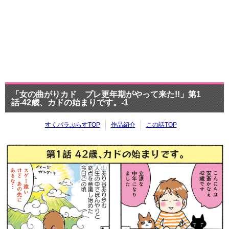
「女の曲がりカド プレ更年期がやって来た!!」第1
話-42歳、カドの始まりです。-1
すくパラぷらすTOP
作品紹介
この話TOP