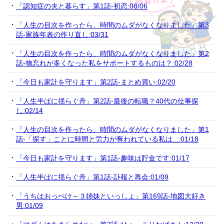
「認知症の夫と暮らす」第1話-初恋:08/06
「人生の目次を作ったら、時間のムダがなくなりました」第3
話-家族年表の作り直し:03/31
「人生の目次を作ったら、時間のムダがなくなりました」第2
話-物忘れが多くなった私をサポートするものは？:02/28
「今日も家計を守ります」第2話-まとめ買い:02/20
「人生半ばに揺らぐ舟」第2話-最後の転職？40代の仕事探
し:02/14
「人生の目次を作ったら、時間のムダがなくなりました」第1
話-「探す」ことに時間と労力が奪われている私は...:01/18
「今日も家計を守ります」第1話-趣味は貯金です:01/17
「人生半ばに揺らぐ舟」第1話-訃報と再会:01/09
「うちはおっぺけ～３姉妹といっしょ」第169話-地図大好き
男:01/09