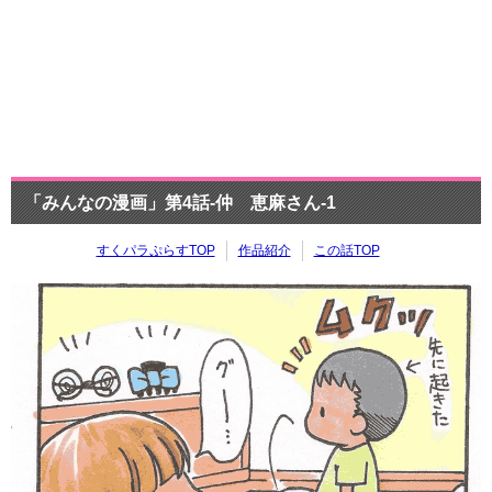
「みんなの漫画」第4話-仲 恵麻さん-1
すくパラぷらすTOP
作品紹介
この話TOP