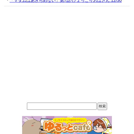
「マダムはあきらめない」第7話-ひょっこりおばさん:12/30