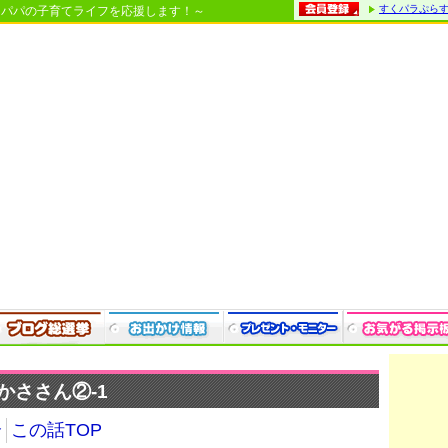
すくパラぷら
・パパの子育てライフを応援します！～
かささん②-1
介
この話TOP