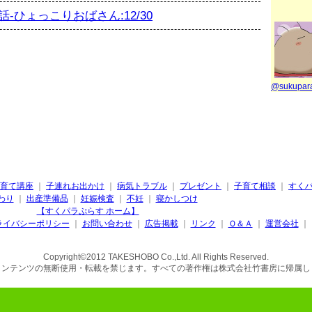
-ひょっこりおばさん:12/30
@sukupa
育て講座
｜
子連れお出かけ
｜
病気トラブル
｜
プレゼント
｜
子育て相談
｜
すく
わり
｜
出産準備品
｜
妊娠検査
｜
不妊
｜
寝かしつけ
【すくパラぷらす ホーム】
ライバシーポリシー
｜
お問い合わせ
｜
広告掲載
｜
リンク
｜
Ｑ＆Ａ
｜
運営会社
｜
Copyright©2012 TAKESHOBO Co.,Ltd. All Rights Reserved.
コンテンツの無断使用・転載を禁じます。すべての著作権は株式会社竹書房に帰属し