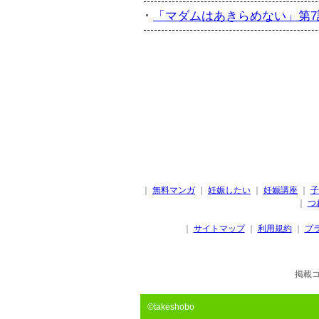
「マダムはあきらめない」第7話
｜
無料マンガ
｜
妊娠したい
｜
妊娠講座
｜
子
｜
つ
｜
サイトマップ
｜
利用規約
｜
プ
掲載
©takeshobo