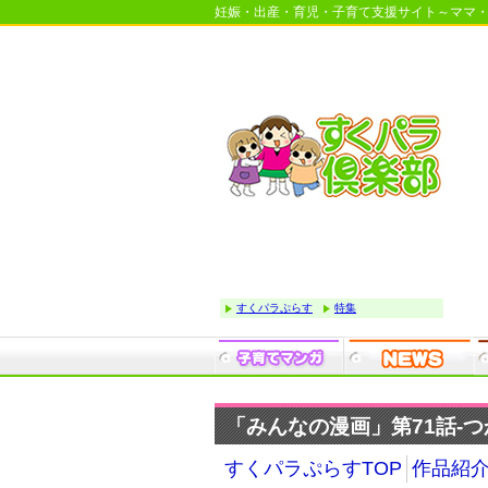
妊娠・出産・育児・子育て支援サイト～ママ
すくパラぷらす
特集
「みんなの漫画」第71話-つ
すくパラぷらすTOP
作品紹