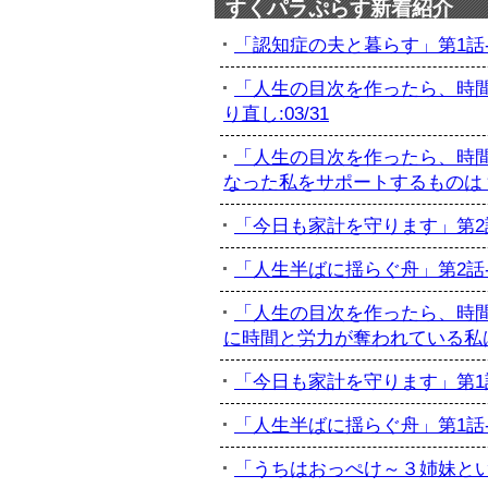
すくパラぷらす新着紹介
「認知症の夫と暮らす」第1話-初
「人生の目次を作ったら、時間
り直し:03/31
「人生の目次を作ったら、時間
なった私をサポートするものは？:
「今日も家計を守ります」第2話-
「人生半ばに揺らぐ舟」第2話-最
「人生の目次を作ったら、時間
に時間と労力が奪われている私は...
「今日も家計を守ります」第1話-
「人生半ばに揺らぐ舟」第1話-訃
「うちはおっぺけ～３姉妹といっし