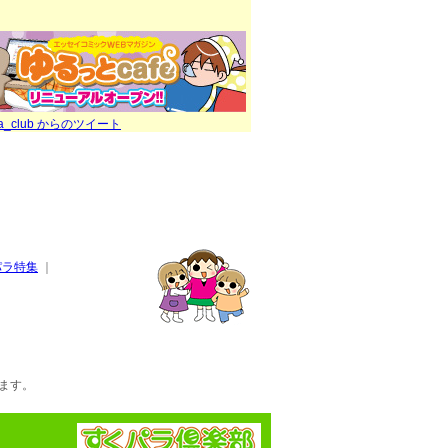
ra_club からのツイート
パラ特集
｜
ます。