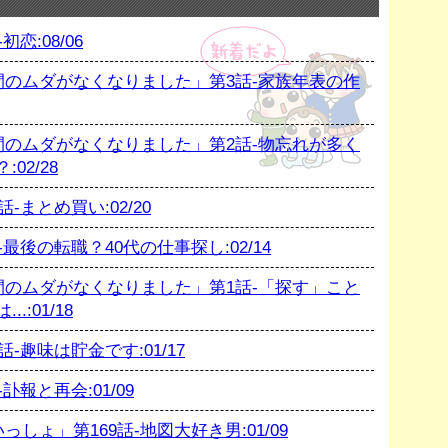
恋:08/06
のムダがなくなりました」第3話-家族年表の作
のムダがなくなりました」第2話-物忘れが多く
02/28
まとめ買い:02/20
後の転職？40代の仕事探し:02/14
のムダがなくなりました」第1話-「探す」こと
:01/18
趣味は貯金です:01/17
報と再会:01/09
ょ」第169話-地図大好き男:01/09