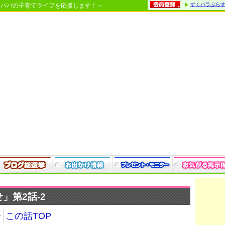
すくパラぷら
・パパの子育てライフを応援します！～
」第2話-2
介
この話TOP