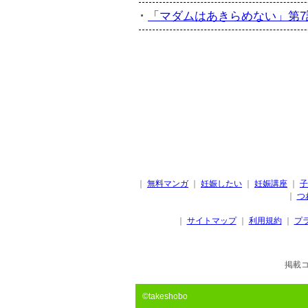
「マダムはあきらめない」第7話
｜
無料マンガ
｜
妊娠したい
｜
妊娠講座
｜
子
｜
つ
｜
サイトマップ
｜
利用規約
｜
プ
掲載
©takeshobo