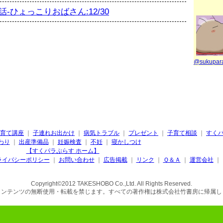
-ひょっこりおばさん:12/30
@sukupa
育て講座
｜
子連れお出かけ
｜
病気トラブル
｜
プレゼント
｜
子育て相談
｜
すく
わり
｜
出産準備品
｜
妊娠検査
｜
不妊
｜
寝かしつけ
【すくパラぷらす ホーム】
ライバシーポリシー
｜
お問い合わせ
｜
広告掲載
｜
リンク
｜
Ｑ＆Ａ
｜
運営会社
｜
Copyright©2012 TAKESHOBO Co.,Ltd. All Rights Reserved.
コンテンツの無断使用・転載を禁じます。すべての著作権は株式会社竹書房に帰属し