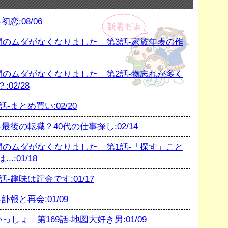
恋:08/06
のムダがなくなりました」第3話-家族年表の作
のムダがなくなりました」第2話-物忘れが多く
02/28
まとめ買い:02/20
後の転職？40代の仕事探し:02/14
のムダがなくなりました」第1話-「探す」こと
:01/18
趣味は貯金です:01/17
報と再会:01/09
ょ」第169話-地図大好き男:01/09