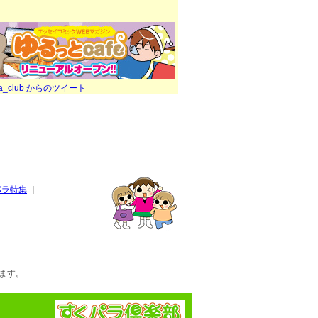
ra_club からのツイート
パラ特集
｜
ます。