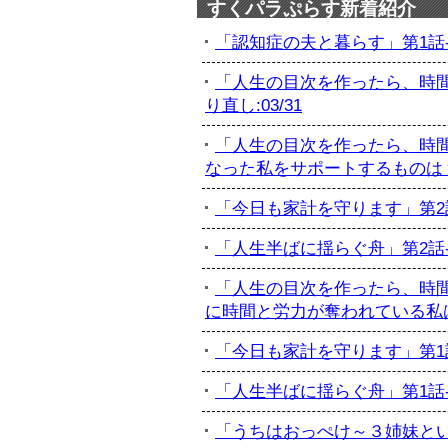
すくパラぷらす新着紹介
「認知症の夫と暮らす」第1話-初
「人生の目次を作ったら、時間
り直し:03/31
「人生の目次を作ったら、時間
なった私をサポートするものは？:
「今日も家計を守ります」第2話-
「人生半ばに揺らぐ舟」第2話-最
「人生の目次を作ったら、時間
に時間と労力が奪われている私は...
「今日も家計を守ります」第1話-
「人生半ばに揺らぐ舟」第1話-訃
「うちはおっぺけ～３姉妹といっし