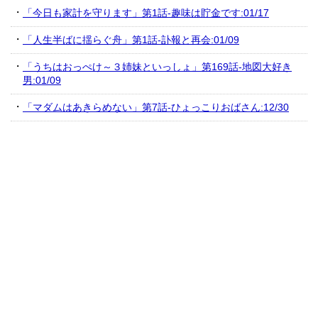
「今日も家計を守ります」第1話-趣味は貯金です:01/17
「人生半ばに揺らぐ舟」第1話-訃報と再会:01/09
「うちはおっぺけ～３姉妹といっしょ」第169話-地図大好き
男:01/09
「マダムはあきらめない」第7話-ひょっこりおばさん:12/30