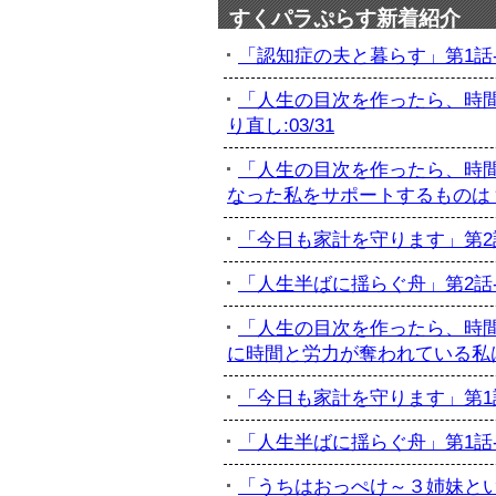
すくパラぷらす新着紹介
「認知症の夫と暮らす」第1話-初
「人生の目次を作ったら、時間
り直し:03/31
「人生の目次を作ったら、時間
なった私をサポートするものは？:
「今日も家計を守ります」第2話-
「人生半ばに揺らぐ舟」第2話-最
「人生の目次を作ったら、時間
に時間と労力が奪われている私は...
「今日も家計を守ります」第1話-
「人生半ばに揺らぐ舟」第1話-訃
「うちはおっぺけ～３姉妹といっし