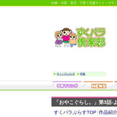
妊娠・出産・育児・子育て支援サイト～ママ
すくパラぷらす
特集
「おやこぐらし。」第3話-よ
すくパラぷらすTOP
作品紹