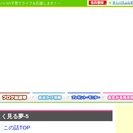
すくパラぷら
・パパの子育てライフを応援します！～
く見る夢-5
介
この話TOP