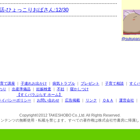
-ひょっこりおばさん:12/30
@sukupa
育て講座
｜
子連れお出かけ
｜
病気トラブル
｜
プレゼント
｜
子育て相談
｜
すく
わり
｜
出産準備品
｜
妊娠検査
｜
不妊
｜
寝かしつけ
【すくパラぷらす ホーム】
ライバシーポリシー
｜
お問い合わせ
｜
広告掲載
｜
リンク
｜
Ｑ＆Ａ
｜
運営会社
｜
Copyright©2012 TAKESHOBO Co.,Ltd. All Rights Reserved.
コンテンツの無断使用・転載を禁じます。すべての著作権は株式会社竹書房に帰属し