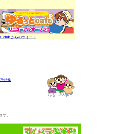
ra_club からのツイート
パラ特集
｜
ます。