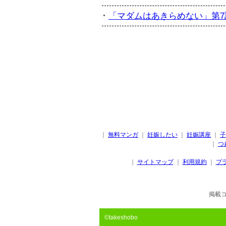
「マダムはあきらめない」第7話
｜
無料マンガ
｜
妊娠したい
｜
妊娠講座
｜
子
｜
つ
｜
サイトマップ
｜
利用規約
｜
プ
掲載
©takeshobo