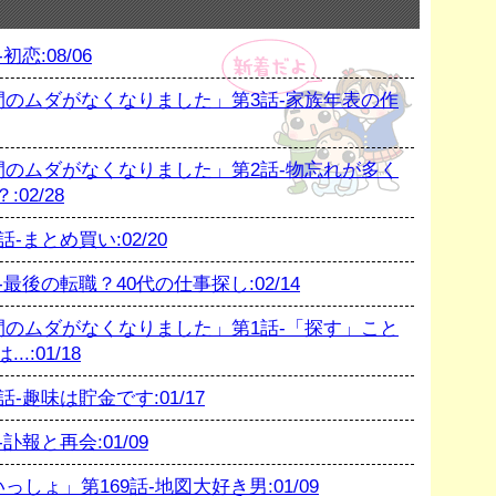
恋:08/06
のムダがなくなりました」第3話-家族年表の作
のムダがなくなりました」第2話-物忘れが多く
02/28
まとめ買い:02/20
後の転職？40代の仕事探し:02/14
のムダがなくなりました」第1話-「探す」こと
:01/18
趣味は貯金です:01/17
報と再会:01/09
ょ」第169話-地図大好き男:01/09