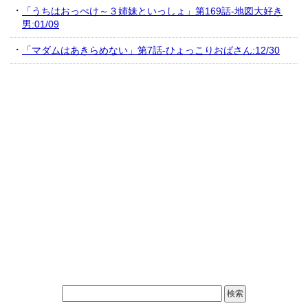
「うちはおっぺけ～３姉妹といっしょ」第169話-地図大好き
男:01/09
「マダムはあきらめない」第7話-ひょっこりおばさん:12/30