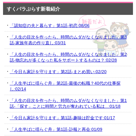
すくパラぷらす新着紹介
「認知症の夫と暮らす」第1話-初恋:08/06
「人生の目次を作ったら、時間のムダがなくなりました」第3
話-家族年表の作り直し:03/31
「人生の目次を作ったら、時間のムダがなくなりました」第2
話-物忘れが多くなった私をサポートするものは？:02/28
「今日も家計を守ります」第2話-まとめ買い:02/20
「人生半ばに揺らぐ舟」第2話-最後の転職？40代の仕事探
し:02/14
「人生の目次を作ったら、時間のムダがなくなりました」第1
話-「探す」ことに時間と労力が奪われている私は...:01/18
「今日も家計を守ります」第1話-趣味は貯金です:01/17
「人生半ばに揺らぐ舟」第1話-訃報と再会:01/09