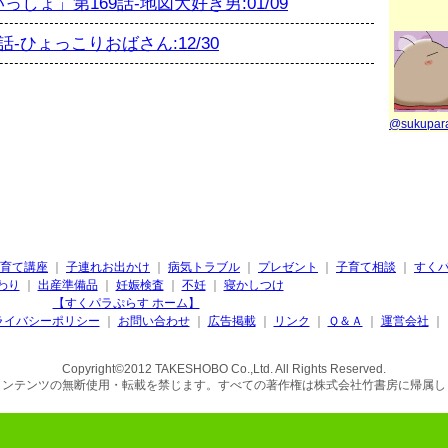
ょ」第169話-地図大好き男:01/09
-ひょっこりおばさん:12/30
@sukupa
育て講座
｜
子連れお出かけ
｜
病気トラブル
｜
プレゼント
｜
子育て相談
｜
すく
わり
｜
出産準備品
｜
妊娠検査
｜
不妊
｜
寝かしつけ
【すくパラぷらす ホーム】
ライバシーポリシー
｜
お問い合わせ
｜
広告掲載
｜
リンク
｜
Ｑ＆Ａ
｜
運営会社
｜
Copyright©2012 TAKESHOBO Co.,Ltd. All Rights Reserved.
コンテンツの無断使用・転載を禁じます。すべての著作権は株式会社竹書房に帰属し