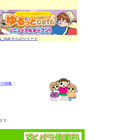
ra_club からのツイート
パラ特集
｜
ます。