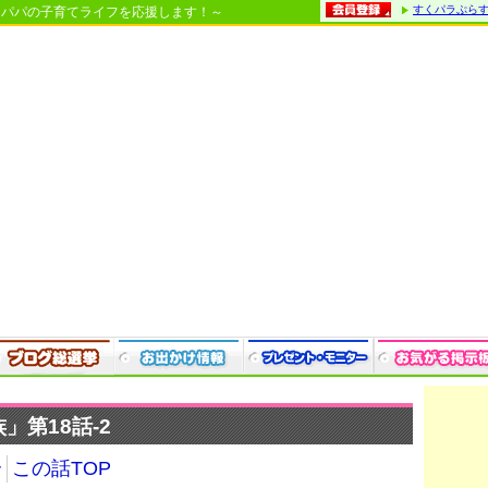
すくパラぷら
・パパの子育てライフを応援します！～
第18話-2
介
この話TOP