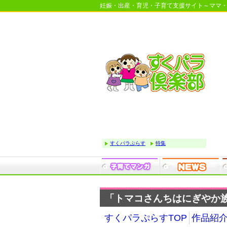
妊娠・出産・育児・子育て支援サイト～ママ
すくパラぷらす
特集
「トマコさんちはにぎやか族」
すくパラぷらすTOP
作品紹