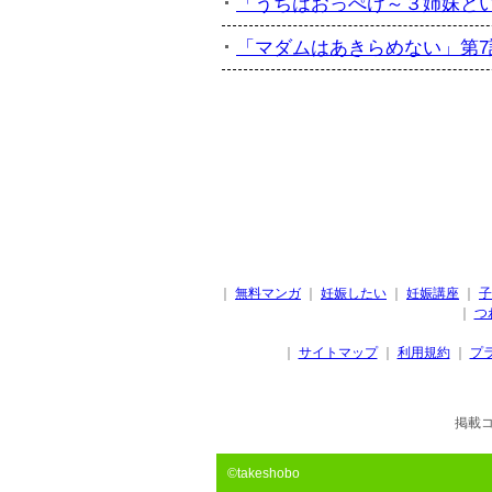
「うちはおっぺけ～３姉妹といっし
「マダムはあきらめない」第7話
｜
無料マンガ
｜
妊娠したい
｜
妊娠講座
｜
子
｜
つ
｜
サイトマップ
｜
利用規約
｜
プ
掲載
©takeshobo