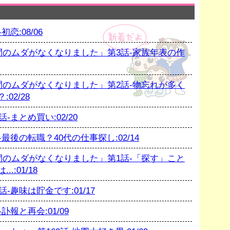
恋:08/06
のムダがなくなりました」第3話-家族年表の作
のムダがなくなりました」第2話-物忘れが多く
02/28
まとめ買い:02/20
後の転職？40代の仕事探し:02/14
のムダがなくなりました」第1話-「探す」こと
:01/18
趣味は貯金です:01/17
報と再会:01/09