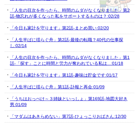
「人生の目次を作ったら、時間のムダがなくなりました」第2
話-物忘れが多くなった私をサポートするものは？:02/28
「今日も家計を守ります」第2話-まとめ買い:02/20
「人生半ばに揺らぐ舟」第2話-最後の転職？40代の仕事探
し:02/14
「人生の目次を作ったら、時間のムダがなくなりました」第1
話-「探す」ことに時間と労力が奪われている私は...:01/18
「今日も家計を守ります」第1話-趣味は貯金です:01/17
「人生半ばに揺らぐ舟」第1話-訃報と再会:01/09
「うちはおっぺけ～３姉妹といっしょ」第169話-地図大好き
男:01/09
「マダムはあきらめない」第7話-ひょっこりおばさん:12/30