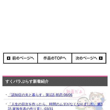
すくパラぷらす新着紹介
「認知症の夫と暮らす」第1話-初恋:08/06
「人生の目次を作ったら、時間のムダがなくなりました」第3
話-家族年表の作り直し:03/31