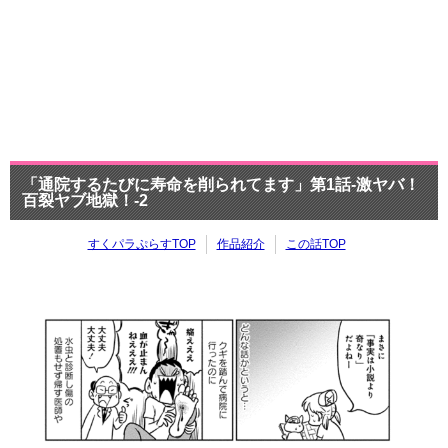
「通院するたびに寿命を削られてます」第1話-激ヤバ！
百裂ヤブ地獄！-2
すくパラぷらすTOP
作品紹介
この話TOP