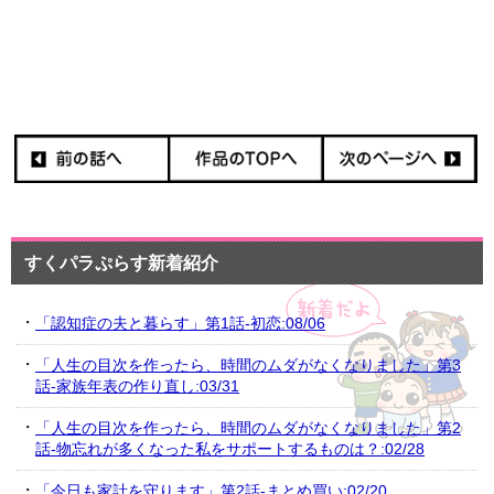
すくパラぷらす新着紹介
「認知症の夫と暮らす」第1話-初恋:08/06
「人生の目次を作ったら、時間のムダがなくなりました」第3
話-家族年表の作り直し:03/31
「人生の目次を作ったら、時間のムダがなくなりました」第2
話-物忘れが多くなった私をサポートするものは？:02/28
「今日も家計を守ります」第2話-まとめ買い:02/20