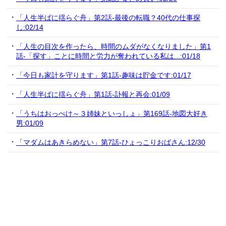
「人生半ばに揺らぐ舟」第2話-最後の転職？40代の仕事探
し:02/14
「人生の目次を作ったら、時間のムダがなくなりました」第1
話-「探す」ことに時間と労力が奪われている私は...:01/18
「今日も家計を守ります」第1話-趣味は貯金です:01/17
「人生半ばに揺らぐ舟」第1話-訃報と再会:01/09
「うちはおっぺけ～３姉妹といっしょ」第169話-地図大好き
男:01/09
「マダムはあきらめない」第7話-ひょっこりおばさん:12/30