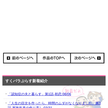
すくパラぷらす新着紹介
「認知症の夫と暮らす」第1話-初恋:08/06
「人生の目次を作ったら、時間のムダがなくなりました」第3
話-家族年表の作り直し:03/31