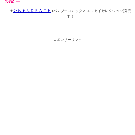
死ねるんＤＥＡＴＨ
★
(バンブーコミックス エッセイセレクション)発売
中！
スポンサーリンク