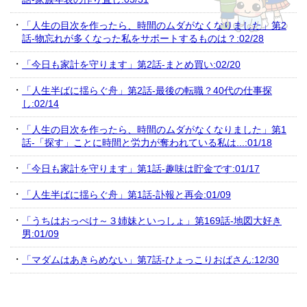
「人生の目次を作ったら、時間のムダがなくなりました」第2
話-物忘れが多くなった私をサポートするものは？:02/28
「今日も家計を守ります」第2話-まとめ買い:02/20
「人生半ばに揺らぐ舟」第2話-最後の転職？40代の仕事探
し:02/14
「人生の目次を作ったら、時間のムダがなくなりました」第1
話-「探す」ことに時間と労力が奪われている私は...:01/18
「今日も家計を守ります」第1話-趣味は貯金です:01/17
「人生半ばに揺らぐ舟」第1話-訃報と再会:01/09
「うちはおっぺけ～３姉妹といっしょ」第169話-地図大好き
男:01/09
「マダムはあきらめない」第7話-ひょっこりおばさん:12/30