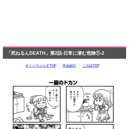
「死ねるんDEATH」第2話-日常に潜む危険①-2
すくパラぷらすTOP
作品紹介
この話TOP