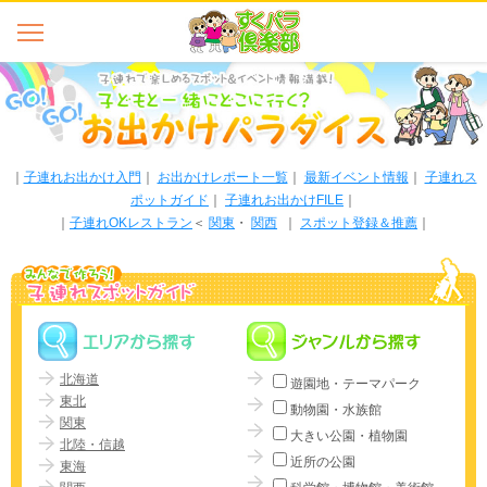
｜
子連れお出かけ入門
｜
お出かけレポート一覧
｜
最新イベント情報
｜
子連れス
ポットガイド
｜
子連れお出かけFILE
｜
｜
子連れOKレストラン
＜
関東
・
関西
｜
スポット登録＆推薦
｜
北海道
遊園地・テーマパーク
東北
動物園・水族館
関東
大きい公園・植物園
北陸・信越
近所の公園
東海