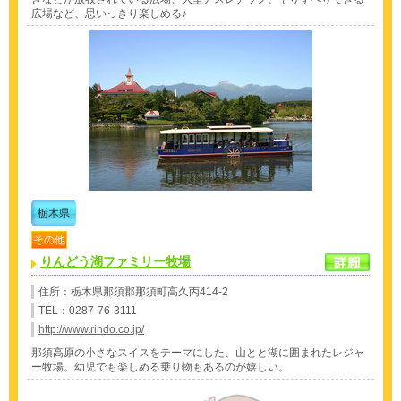
広場など、思いっきり楽しめる♪
栃木県
その他
りんどう湖ファミリー牧場
住所：栃木県那須郡那須町高久丙414-2
TEL：0287-76-3111
http://www.rindo.co.jp/
那須高原の小さなスイスをテーマにした、山とと湖に囲まれたレジャ
ー牧場。幼児でも楽しめる乗り物もあるのが嬉しい。