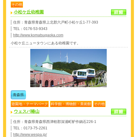
その他
小松ケ丘幼稚園
住所：青森県青森県上北郡六戸町小松ケ丘1-77-393
TEL：0176-53-9343
http://www.komatsugaoka.com
小松ケ丘ニュータウンにある幼稚園です。
青森県
遊園地・テーマパーク
科学館・博物館・美術館
その他
ウェスパ椿山
住所：青森県青森県西津軽郡深浦町舮作鍋石226-1
TEL：0173-75-2261
http://www.wespa.jp/