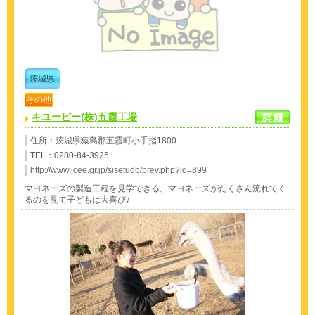
茨城県
その他
キユーピー(株)五霞工場
住所：茨城県猿島郡五霞町小手指1800
TEL：0280-84-3925
http://www.icee.gr.jp/sisetudb/prev.php?id=899
マヨネーズの製造工程を見学できる。マヨネーズがたくさん流れてく
るのを見て子どもは大喜び♪