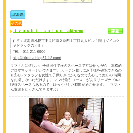
北海道
その他
ｉｙａｓｈｉ ｓａｌｏｎ akiroma
住所：北海道札幌市中央区南２条西１丁目丸大ビル４階（ダイコク
ヤドラックのビル）
TEL：011-211-6900
http://akiroma.blog57.fc2.com/
ママさんに嬉しい、子供同伴で横のスペースで遊ばせ ながら、本格的
アロママッサージができます。 カーテン越しにお子様を確認できるの
も安心♪ スタッフも女性で子供好きばかりなので安心して癒しの 時間
をお楽しみいただけます。 ママ特割引コース がありリーズナブル♪
喫茶スペースもあるので、ゆっくりした時間が過ごせます。 ママさ
ん友達もたくさんできますよ♪