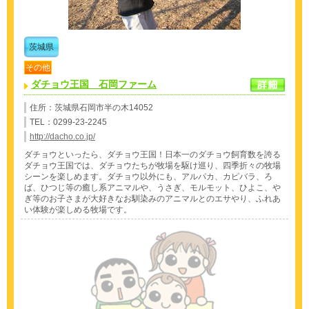
茨城県
その他
ダチョウ王国 石岡ファーム
住所：茨城県石岡市半の木14052
TEL：0299-23-2245
http://dacho.co.jp/
ダチョウといったら、ダチョウ王国！日本一のダチョウ飼育数を誇る
ダチョウ王国では、ダチョウたちが牧場を駆け巡り、四季折々の牧場
シーンを楽しめます。ダチョウ以外にも、アルパカ、カピバラ、ろ
ば、ひつじ等の癒し系アニマルや、うさぎ、モルモット、ひよこ、や
ぎ等のお子さまが大好きなお馴染みのアニマルとのエサやり、ふれあ
い体験が楽しめる牧場です。