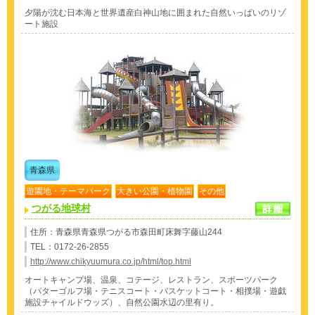
夕陽が沈む日本海と世界遺産白神山地に囲まれた自然いっぱいのリゾ
ート施設
青森県
遊園地・テーマパーク
大きい公園・植物園
その他
つがる地球村
住所：青森県青森県つがる市森田町床舞字藤山244
TEL：0172-26-2855
http://www.chikyuumura.co.jp/html/top.html
オートキャンプ場、温泉、コテージ、レストラン、スポーツパーク
（パターゴルフ場・テニスコート・バスケットコート・相撲場・遊戯
施設チャイルドウッズ）、自然公園水辺の里有り。