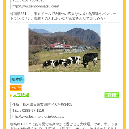
TEL：0287-36-1025
http://www.senbonmatsu.com/
総面積831ha、東京ドーム178個分の広大な牧場！熱気球やバンジー
トランポリン、動物とのふれあいなど家族みんなで楽しめる♪
栃木県
その他
大笹牧場
住所：栃木県日光市瀬尾字大笹原3405
TEL：0288-97-1116
http://www.tochiraku.or.jp/oozasa/
標高約1200mにあり夏でも爽やかに過ごせる大牧場。ヤギ、牛、うさ
ぎなどが放牧されている広場、大型アスレチック、そりすべりできる