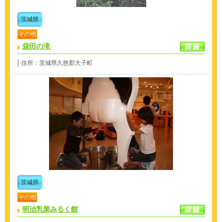
茨城県
その他
袋田の滝
住所：茨城県久慈郡大子町
茨城県
その他
明治乳業みるく館