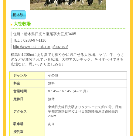
栃木県
大笹牧場
住所：栃木県日光市瀬尾字大笹原3405
TEL：0288-97-1116
http://www.tochiraku.or.jp/oozasa/
標高約1200mにあり夏でも爽やかに過ごせる大牧場。ヤギ、牛、うさ
ぎなどが放牧されている広場、大型アスレチック、そりすべりできる
広場など、思いっきり楽しめる♪
ジャンル
その他
料金
無料
営業時間
8：45～16：45（4～11月）
定休日
無休
東武日光線日光駅よりタクシーにて約30分、日光
アクセス
宇都宮道路日光ICより日光霧降高原道路経由約
20km
駐車場
あり
授乳室