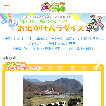
｜
子連れお出かけ入門
｜
お出かけレポート一覧
｜
最新イベント情報
｜
子連れス
ポットガイド
｜
子連れお出かけFILE
｜
｜
子連れOKレストラン
＜
関東
・
関西
｜
スポット登録＆推薦
｜
大笹牧場