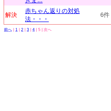
きま...
赤ちゃん返りの対処
解決
6件
法・・・
前へ
|
1
|
2
|
3
|
4
|
5
| 次へ