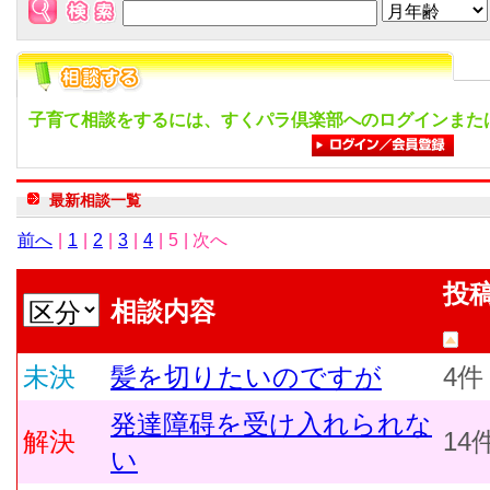
子育て相談をするには、すくパラ倶楽部へのログインまた
最新相談一覧
前へ
|
1
|
2
|
3
|
4
|
5
| 次へ
投
相談内容
未決
髪を切りたいのですが
4件
発達障碍を受け入れられな
解決
14
い