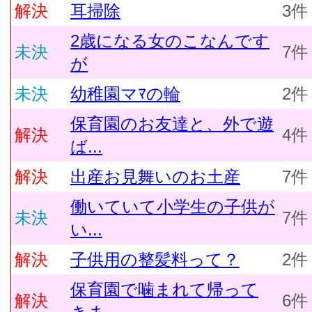
解決
耳掃除
3件
2歳になる女のこなんです
未決
7件
が
未決
幼稚園マﾏの輪
2件
保育園のお友達と、外で遊
解決
4件
ば...
解決
出産お見舞いのお土産
7件
働いていて小学生の子供が
未決
7件
い...
解決
子供用の整髪料って？
2件
保育園で噛まれて帰って
解決
6件