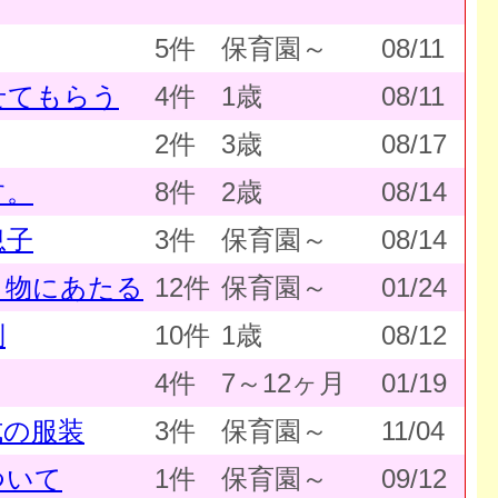
5件
保育園～
08/11
せてもらう
4件
1歳
08/11
2件
3歳
08/17
す。
8件
2歳
08/14
息子
3件
保育園～
08/14
と物にあたる
12件
保育園～
01/24
倒
10件
1歳
08/12
4件
7～12ヶ月
01/19
式の服装
3件
保育園～
11/04
ついて
1件
保育園～
09/12