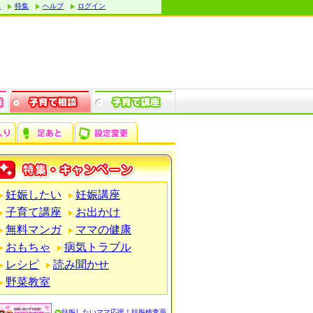
す
特集
ヘルプ
ログイン
妊娠したい
妊娠講座
子育て講座
お出かけ
無料マンガ
ママの健康
おもちゃ
病気トラブル
レシピ
読み聞かせ
野菜教室
妊娠したいママ応援！妊娠検査薬