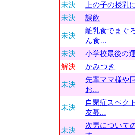
未決
上の子の授乳
未決
誤飲
離乳食でまぐ
未決
ん食...
未決
小学校最後の
解決
かみつき
先輩ママ様や
未決
お...
自閉症スペク
未決
友募...
次男について
未決