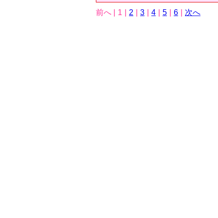
前へ |
1
|
2
|
3
|
4
|
5
|
6
|
次へ