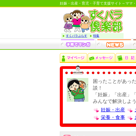
妊娠・出産・育児・子育て支援サイト～ママ
すくパラぷらす
特集
困ったことがあっ
談！
「妊娠」「出産」
みんなで解決しよ
妊娠・出産
栄養・食事