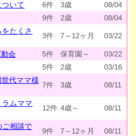
について
6件
3歳
08/04
9件
2歳
08/04
ろをたくさ
3件
7～12ヶ月
03/22
運動会
5件
保育園～
03/22
5件
2歳
03/16
同世代ママ様
7件
3歳
08/11
トラムママ
12件
4歳～
08/11
のご相談で
9件
7～12ヶ月
08/11