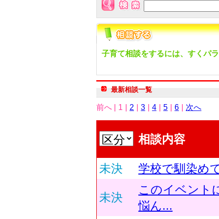
子育て相談をするには、すくパラ
最新相談一覧
前へ |
1
|
2
|
3
|
4
|
5
|
6
|
次へ
相談内容
未決
学校で馴染め
このイベント
未決
悩ん...