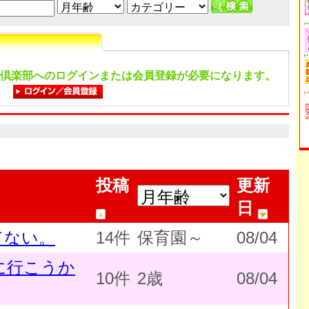
倶楽部へのログインまたは会員登録が必要になります。
投稿
更新
日
てない。
14件
保育園～
08/04
に行こうか
10件
2歳
08/04