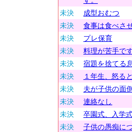
す。
未決
成型おむつ
未決
食事は食べさ
未決
プレ保育
未決
料理が苦手で
未決
宿題を捨てる
未決
１年生、怒る
未決
夫が子供の面
未決
連絡なし
未決
卒園式、入学
未決
子供の愚痴に