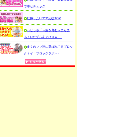
で幸せチェック
妊娠したいママ応援TOP
ベビラボ「～脳を育む～まんま
る！いたずらあそびＤＸ･･･
多くのママ達に選ばれてるブロッ
クトイ「ブロックラボ･･･