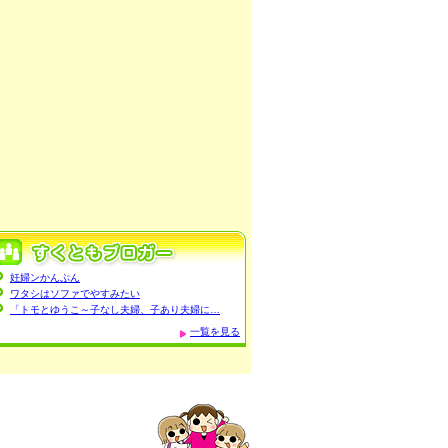
妊婦ンかんぷん
ワタシはソファでやすみたい
「トモとゆうこ～子なし夫婦、子あり夫婦に…
一覧を見る