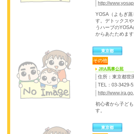
http://www.yosa
YOSA（よもぎ
す。デトックスや
うハーブのYOS
からあたためます
東京都
その他
JRA馬事公苑
住所：東京都世田
TEL：03-3429-5
http://www.jra.go
初心者から子ども
す。
東京都