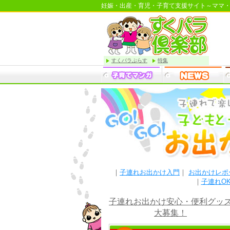
妊娠・出産・育児・子育て支援サイト～ママ
すくパラぷらす
特集
｜
子連れお出かけ入門
｜
お出かけレポ
｜
子連れO
子連れお出かけ安心・便利グッ
大募集！