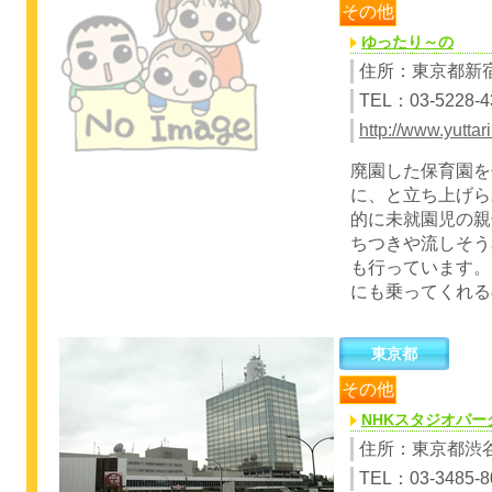
その他
ゆったり～の
住所：東京都新
TEL：03-5228-4
http://www.yuttar
廃園した保育園を
に、と立ち上げら
的に未就園児の親
ちつきや流しそう
も行っています。
にも乗ってくれる
東京都
その他
NHKスタジオパー
住所：東京都渋谷区
TEL：03-3485-8