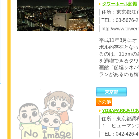
タワーホール船堀
住所：東京都江戸
TEL：03-5676-2
http://www.towerh
平成11年3月に
ボル的存在となっ
るのは、115ｍの
を満喫できるタワ
画館「船堀シネパ
ランがあるのも嬉
東京都
その他
YOSAPARKありあ
住所：東京都調
１ ヒューマン
TEL：042-426-4