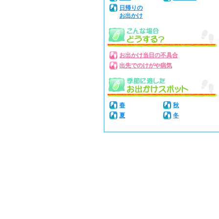
日帰りの
お出かけ
お出かけ当日の不具合
出先でのけがや病気
春
秋
夏
冬