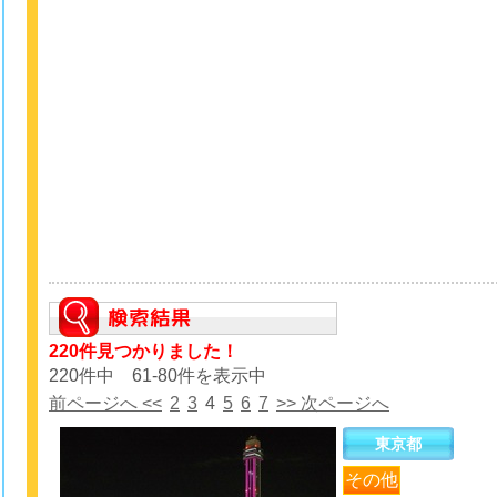
220件見つかりました！
220件中 61-80件を表示中
前ページへ <<
2
3
4
5
6
7
>> 次ページへ
東京都
その他