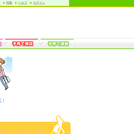
す
特集
ヘルプ
ログイン
E
｜