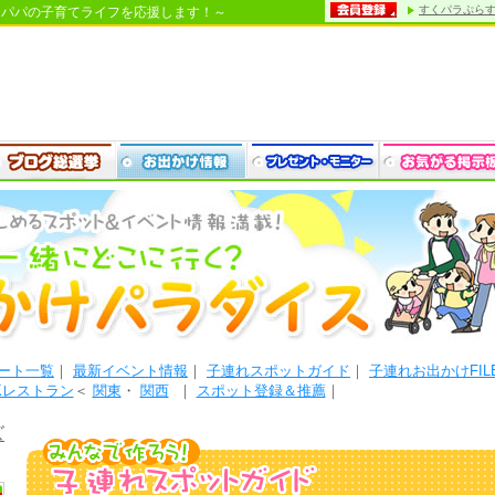
すくパラぷら
・パパの子育てライフを応援します！～
ート一覧
｜
最新イベント情報
｜
子連れスポットガイド
｜
子連れお出かけFIL
Kレストラン
＜
関東
・
関西
｜
スポット登録＆推薦
｜
ズ