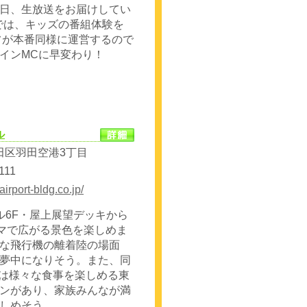
日、生放送をお届けしてい
Pでは、キッズの番組体験を
フが本番同様に運営するので
インMCに早変わり！
ル
田区羽田空港3丁目
111
airport-bldg.co.jp/
ル6F・屋上展望デッキから
ラマで広がる景色を楽しめま
な飛行機の離着陸の場面
夢中になりそう。また、同
には様々な食事を楽しめる東
ンがあり、家族みんなが満
しめそう。