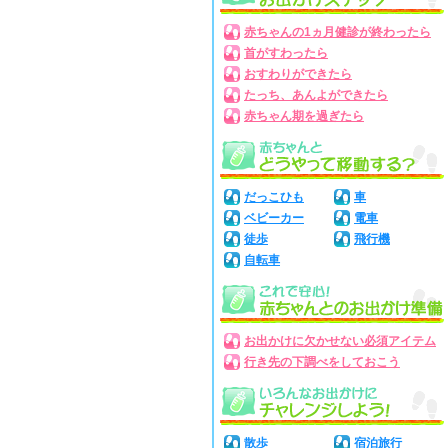
赤ちゃんの1ヵ月健診が終わったら
首がすわったら
おすわりができたら
たっち、あんよができたら
赤ちゃん期を過ぎたら
だっこひも
車
ベビーカー
電車
徒歩
飛行機
自転車
お出かけに欠かせない必須アイテム
行き先の下調べをしておこう
散歩
宿泊旅行