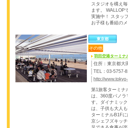
スタジオを構え毎
ます。 WALLO
実施中！ スタッ
お子様も番組のメ
東京都
その他
羽田空港ターミナ
住所：東京都大
TEL：03-5757-8
http://www.tokyo-
第1旅客ターミナ
は、360度パノ
す。ダイナミック
は、子供も大人も
ターミナルB1F
京シェフズキッチ
足できる食事が楽