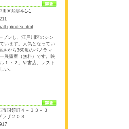
川区船堀4-1-1
211
all.jp/index.html
オープンし、江戸川区のシン
ています。人気となってい
高さから360度のパノラマ
ー展望室（無料）です。映
ル１・２」や書店、レスト
しい。
布市国領町４－３３－３
プラザ２０３
917