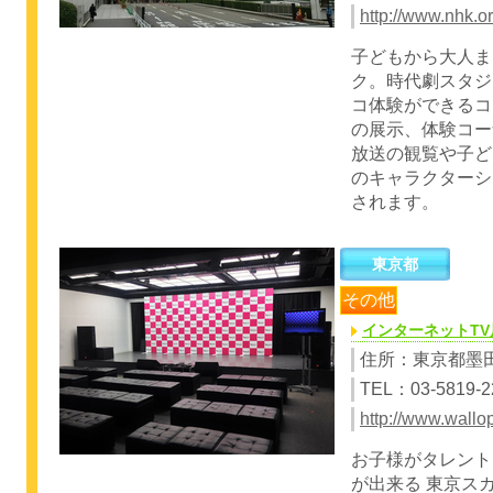
http://www.nhk.or
子どもから大人ま
ク。時代劇スタジ
コ体験ができるコ
の展示、体験コー
放送の観覧や子ど
のキャラクターシ
されます。
東京都
その他
インターネットTV
住所：東京都墨田区
TEL：03-5819-2
http://www.wallop
お子様がタレント
が出来る 東京スカ