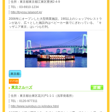
住所：東京都東京都江東区豊洲2-4-9
TEL：03-6910-1234
http://toyosu.lalaport.jp/
2006年にオープンした大型商業施設。190以上のショップやレストラ
ンがあり、広々とした施設内はベビーカー族でにぎわっている。「キ
ッザニア東京」はいつも行列。
東京都
その他
東京クルーズ
住所：東京都台東区花川戸1-1-1（浅草発着所）
TEL：0120-977311
http://www.suijobus.co.jp/index.html