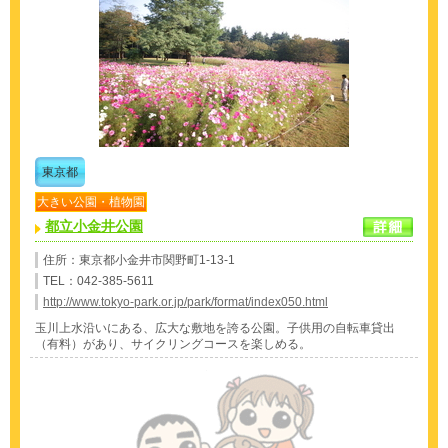
東京都
大きい公園・植物園
都立小金井公園
住所：東京都小金井市関野町1-13-1
TEL：042-385-5611
http://www.tokyo-park.or.jp/park/format/index050.html
玉川上水沿いにある、広大な敷地を誇る公園。子供用の自転車貸出
（有料）があり、サイクリングコースを楽しめる。