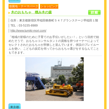
遊園地・テーマパーク
ショッピング
木のおもちゃ 積み木の森
住所：東京都新宿区早稲田鶴巻町５４７グランステージ早稲田１階
TEL：03-5155-8989
http://www.tumiki-mori.com/
「地域の皆様のために子育てのお手伝いがしたい！」という目的で始
めたそうで、おもちゃコンサルタントの資格を持つオーナーによって
セレクトされたおもちゃが所狭しと並んでいます。併設のプレイルー
ムを使い、こどもの反応を伺ってからおもちゃ選びをするなんてこと
もできます。
東京都