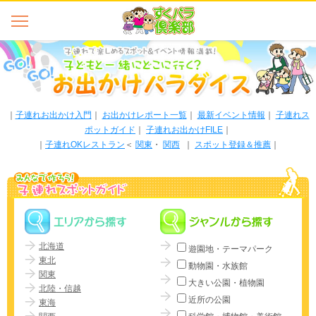
｜
子連れお出かけ入門
｜
お出かけレポート一覧
｜
最新イベント情報
｜
子連れス
ポットガイド
｜
子連れお出かけFILE
｜
｜
子連れOKレストラン
＜
関東
・
関西
｜
スポット登録＆推薦
｜
北海道
遊園地・テーマパーク
東北
動物園・水族館
関東
大きい公園・植物園
北陸・信越
近所の公園
東海