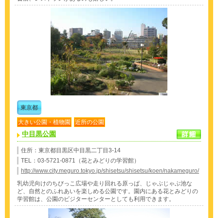
東京都
大きい公園・植物園
近所の公園
中目黒公園
住所：東京都目黒区中目黒二丁目3-14
TEL：03-5721-0871（花とみどりの学習館）
http://www.city.meguro.tokyo.jp/shisetsu/shisetsu/koen/nakameguro/
乳幼児向けのちびっこ広場や走り回れる原っぱ、じゃぶじゃぶ池な
ど、自然とのふれあいを楽しめる公園です。園内にある花とみどりの
学習館は、公園のビジターセンターとしても利用できます。