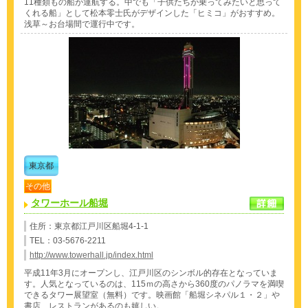
11種類もの船が運航する。中でも「子供たちが乗ってみたいと思って
くれる船」として松本零士氏がデザインした「ヒミコ」がおすすめ。
浅草～お台場間で運行中です。
東京都
その他
タワーホール船堀
住所：東京都江戸川区船堀4-1-1
TEL：03-5676-2211
http://www.towerhall.jp/index.html
平成11年3月にオープンし、江戸川区のシンボル的存在となっていま
す。人気となっているのは、115ｍの高さから360度のパノラマを満喫
できるタワー展望室（無料）です。映画館「船堀シネパル１・２」や
書店、レストランがあるのも嬉しい。