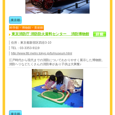
東京都
科学館・博物館・美術館
東京消防庁 消防防火資料センター 消防博物館
住所：東京都新宿区四谷3-10
TEL：03-3353-9119
http://www.tfd.metro.tokyo.jp/ts/museum.html
江戸時代から現代までの消防についてわかりやすく展示した博物館。
消防ヘリなどたくさんの消防車があり子供は大興奮♪
東京都