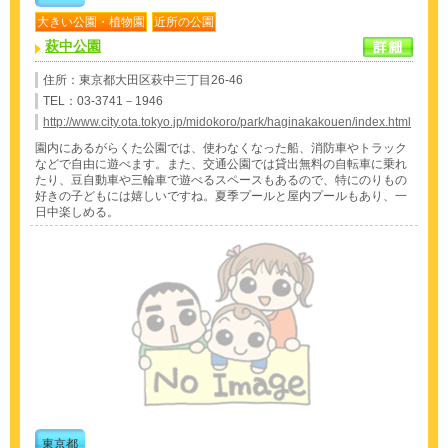
大きい公園・植物園
近所の公園
萩中公園
住所：東京都大田区萩中三丁目26-46
TEL：03-3741－1946
http://www.city.ota.tokyo.jp/midokoro/park/haginakakouen/index.html
園内にあるがらくた公園では、使わなくなった船、消防車やトラック
などで自由に遊べます。また、交通公園では貸出無料の自転車に乗れ
たり、豆自動車や三輪車で遊べるスペースもあるので、特にのりもの
好きの子どもには嬉しいですね。夏季プールと屋内プールもあり、一
日中楽しめる。
東京都