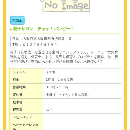
大阪府
親子サロン チャオ！バンビーニ
住所：大阪府東大阪市西石切町３－３
TEL：０７２９８６９７４４
親子（乳幼児）が過ごせる室内サロン。アメリカ、ヨーロッパの知育
玩具を揃え、保育士による、見守り保育＆プログラムを開催。他、親
子英語遊び、季節にあわせた遊びを展開（砂、水遊びなど）
ジャンル
その他
料金
1時間 １０００円
営業時間
１０時～１５時
定休日
土日祝 ＊イベント日は営業。
駐車場
授乳室
あり
ベビーベッド
ベビーカーレンタ
ル