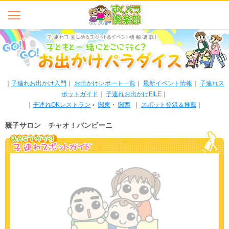
｜
子連れお出かけ入門
｜
お出かけレポート一覧
｜
最新イベント情報
｜
子連れス
ポットガイド
｜
子連れお出かけFILE
｜
｜
子連れOKレストラン
＜
関東
・
関西
｜
スポット登録＆推薦
｜
親子サロン チャオ！バンビーニ