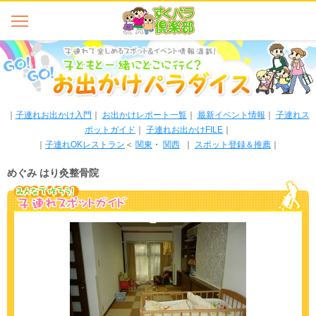
｜
子連れお出かけ入門
｜
お出かけレポート一覧
｜
最新イベント情報
｜
子連れス
ポットガイド
｜
子連れお出かけFILE
｜
｜
子連れOKレストラン
＜
関東
・
関西
｜
スポット登録＆推薦
｜
めぐみ はり灸整骨院