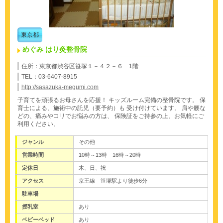
東京都
めぐみ はり灸整骨院
住所：東京都渋谷区笹塚１－４２－６ 1階
TEL：03-6407-8915
http://sasazuka-megumi.com
子育てを頑張るお母さんを応援！
キッズルーム完備の整骨院です。
保
育士による、施術中の託児（要予約）も
受け付けています。
肩や腰な
どの、痛みやコリでお悩みの方は、
保険証をご持参の上、お気軽にご
利用ください。
ジャンル
その他
営業時間
10時～13時 16時～20時
定休日
木、日、祝
アクセス
京王線 笹塚駅より徒歩6分
駐車場
授乳室
あり
ベビーベッド
あり