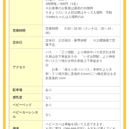
1時間毎／300円（1名）
※お食事のお客様は最初の1h無料
※きょうだい２人目以降はキッズ入場料 半額
※babyちゃんは入場料のみ
営業時間 9:30～16:30（ランチ11：30～14：
営業時間
00）
定休日 土日祝日・夏季休暇 ※土曜隔週で営
定休日
業予定。
バス ・「三ツ境駅」より神奈中バス宮沢行き阿
久和山谷下車徒歩５分 「いずみ野駅」より神奈
中バス三ツ境行き阿久和坂上下車徒歩５
分
アクセス
お車・「保土ヶ谷バイパス」本村ICより大
和・三ツ境方面に直進約５kmの二つ橋交差点を左
折直進約３km
駐車場
あり
授乳室
なし
ベビーベッド
あり
ベビーカーレンタ
なし
ル
ベビーカーは車輪を拭いて入店できます。
備考
お店に電話（044‐444-8761）をすれば運んでくれ