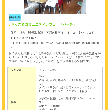
神奈川県
キッズ＆コミュニティカフェ 「パーチ」
住所：神奈川県横浜市瀬谷区阿久和南４－４－２ SHビル２Ｆ
TEL：045‐444-8761
http://r.tabelog.com/kanagawa/A1403/A140304/14044901/dtlphotols
t/1/
お子さんと気兼ねなく食事を楽しんだり
親しい仲間とお茶を飲みなが
らゆっくり
おしゃべりしたり‥
カフェパーチは、子育てに
忙しいマ
マ達の日常にちょっとした
「素敵」をプラス出来る空間です。
ジャンル
グルメ,その他
Menu
週替わり☆彩り野菜のランチ1,000円【添付写真
１】
メイン・サラダ・焼き野菜・スープorグラタン
ピクルス・ドリンク・ミニデザート付き。
お子様をお連れの方【添付写真３キッズスペー
料金
ス】
Caféキッズ利用料
入場料 300円