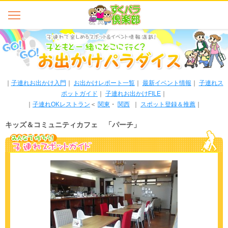
｜
子連れお出かけ入門
｜
お出かけレポート一覧
｜
最新イベント情報
｜
子連れス
ポットガイド
｜
子連れお出かけFILE
｜
｜
子連れOKレストラン
＜
関東
・
関西
｜
スポット登録＆推薦
｜
キッズ＆コミュニティカフェ 「パーチ」