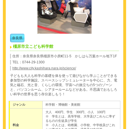
奈良県
橿原市立こども科学館
住所：奈良県奈良県橿原市小房町11-5 かしはら万葉ホール地下1F
TEL：0744-29-1300
http://www.city.kashihara.nara.jp/science/
子どもも大人も科学の基礎を体を使って遊びながら学ぶことができる
参加型の科学施設。スペースシップシミュレーターを中心に、力、電
気と磁石、光と音、くらしの環境、宇宙への旅立ちの5つのゾーン
と、パソコンルーム、シアタールームなどがある。不思議でおもしろ
い科学の世界を思う存分楽しもう！
ジャンル
科学館・博物館・美術館
大人 400円、学生 300円、小人 100円
※ 学生とは、高等学校、大学及びこれらに準ず
るものの生徒及び学生
料金
※ 小人とは、幼稚園、小学校、中学校及びこれ