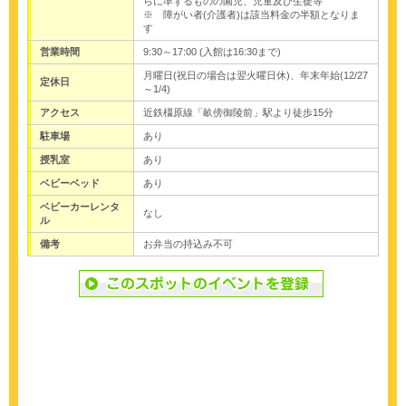
らに準ずるものの園児、児童及び生徒等
※ 障がい者(介護者)は該当料金の半額となりま
す
営業時間
9:30～17:00 (入館は16:30まで)
月曜日(祝日の場合は翌火曜日休)、年末年始(12/27
定休日
～1/4)
アクセス
近鉄橿原線「畝傍御陵前」駅より徒歩15分
駐車場
あり
授乳室
あり
ベビーベッド
あり
ベビーカーレンタ
なし
ル
備考
お弁当の持込み不可