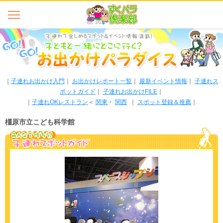
｜
子連れお出かけ入門
｜
お出かけレポート一覧
｜
最新イベント情報
｜
子連れス
ポットガイド
｜
子連れお出かけFILE
｜
｜
子連れOKレストラン
＜
関東
・
関西
｜
スポット登録＆推薦
｜
橿原市立こども科学館