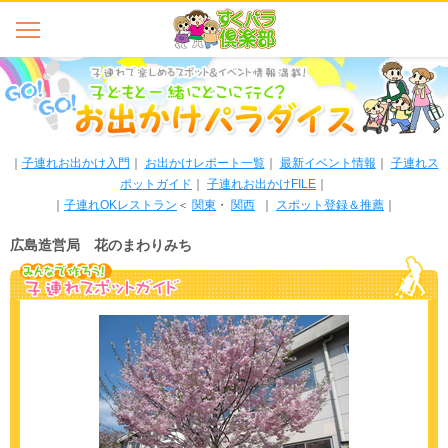
｜
子連れお出かけ入門
｜
お出かけレポート一覧
｜
最新イベント情報
｜
子連れス
ポットガイド
｜
子連れお出かけFILE
｜
｜
子連れOKレストラン
＜
関東
・
関西
｜
スポット登録＆推薦
｜
広島造営局 花のまわりみち