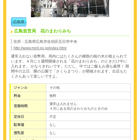
広島県
広島造営局 花のまわりみち
住所：広島県広島市佐伯区五日市中央
http://www.mint.go.jp/index.html
通常入れない造幣局。局内にはたくさんの種類の桜の木が植えられて
います。４月に１週間開催される「花のまわりみち」のときだけ中に
入れます。
かなりきれいです。ただし、中ではご飯もお酒も厳禁！
期
間中の土日、隣の公園で「さくらまつり」が開催されます。出店もた
くさんあって楽しいですよ。
ジャンル
その他
料金
無料
通常は入れません
営業時間
４月にある花のまわりみちのときのみ
定休日
不定
駐車場
なし
授乳室
なし