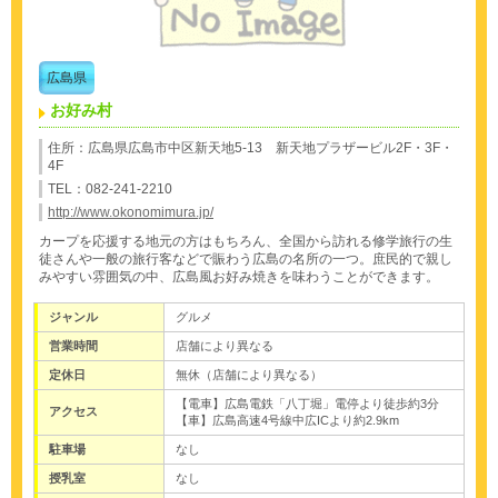
広島県
お好み村
住所：広島県広島市中区新天地5-13 新天地プラザービル2F・3F・
4F
TEL：082-241-2210
http://www.okonomimura.jp/
カープを応援する地元の方はもちろん、全国から訪れる修学旅行の生
徒さんや一般の旅行客などで賑わう広島の名所の一つ。庶民的で親し
みやすい雰囲気の中、広島風お好み焼きを味わうことができます。
ジャンル
グルメ
営業時間
店舗により異なる
定休日
無休（店舗により異なる）
【電車】広島電鉄「八丁堀」電停より徒歩約3分
アクセス
【車】広島高速4号線中広ICより約2.9km
駐車場
なし
授乳室
なし