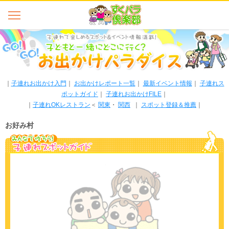
｜
子連れお出かけ入門
｜
お出かけレポート一覧
｜
最新イベント情報
｜
子連れス
ポットガイド
｜
子連れお出かけFILE
｜
｜
子連れOKレストラン
＜
関東
・
関西
｜
スポット登録＆推薦
｜
お好み村