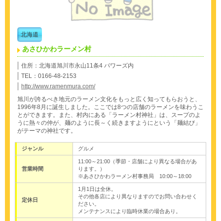
北海道
あさひかわラーメン村
住所：北海道旭川市永山11条4 パワーズ内
TEL：0166-48-2153
http://www.ramenmura.com/
旭川が誇るべき地元のラーメン文化をもっと広く知ってもらおうと、
1996年8月に誕生しました。ここでは8つの店舗のラーメンを味わうこ
とができます。また、村内にある「ラーメン村神社」は、スープのよ
うに熱々の仲が、麺のように長～く続きますようにという「麺結び」
がテーマの神社です。
ジャンル
グルメ
11:00～21:00（季節・店舗により異なる場合があ
営業時間
ります。）
※あさひかわラーメン村事務局 10:00～18:00
1月1日は全休。
その他各店により異なりますのでお問い合わせく
定休日
ださい。
メンテナンスにより臨時休業の場合あり。