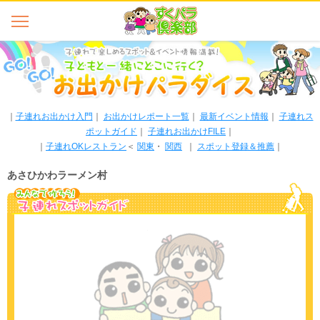
｜
子連れお出かけ入門
｜
お出かけレポート一覧
｜
最新イベント情報
｜
子連れス
ポットガイド
｜
子連れお出かけFILE
｜
｜
子連れOKレストラン
＜
関東
・
関西
｜
スポット登録＆推薦
｜
あさひかわラーメン村