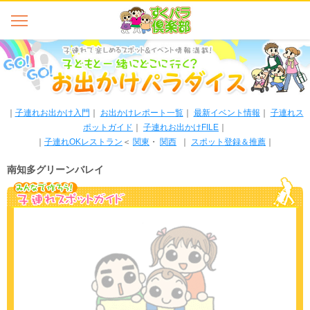
｜
子連れお出かけ入門
｜
お出かけレポート一覧
｜
最新イベント情報
｜
子連れス
ポットガイド
｜
子連れお出かけFILE
｜
｜
子連れOKレストラン
＜
関東
・
関西
｜
スポット登録＆推薦
｜
南知多グリーンバレイ