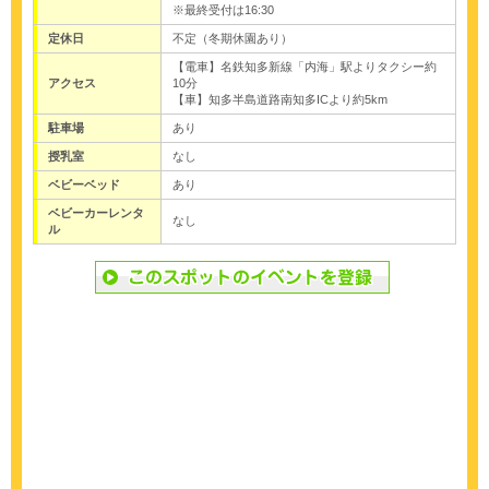
※最終受付は16:30
定休日
不定（冬期休園あり）
【電車】名鉄知多新線「内海」駅よりタクシー約
アクセス
10分
【車】知多半島道路南知多ICより約5km
駐車場
あり
授乳室
なし
ベビーベッド
あり
ベビーカーレンタ
なし
ル