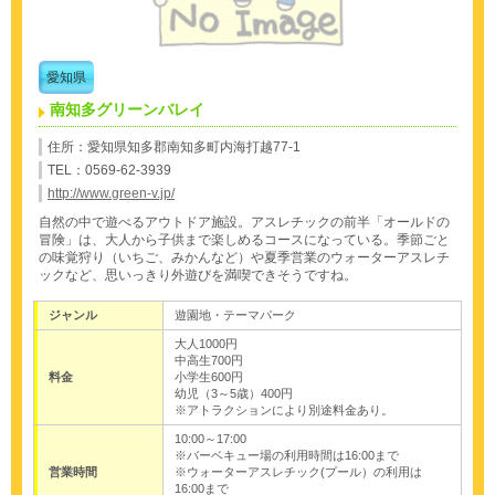
愛知県
南知多グリーンバレイ
住所：愛知県知多郡南知多町内海打越77-1
TEL：0569-62-3939
http://www.green-v.jp/
自然の中で遊べるアウトドア施設。アスレチックの前半「オールドの
冒険」は、大人から子供まで楽しめるコースになっている。季節ごと
の味覚狩り（いちご、みかんなど）や夏季営業のウォーターアスレチ
ックなど、思いっきり外遊びを満喫できそうですね。
ジャンル
遊園地・テーマパーク
大人1000円
中高生700円
料金
小学生600円
幼児（3～5歳）400円
※アトラクションにより別途料金あり。
10:00～17:00
※バーベキュー場の利用時間は16:00まで
営業時間
※ウォーターアスレチック(プール）の利用は
16:00まで