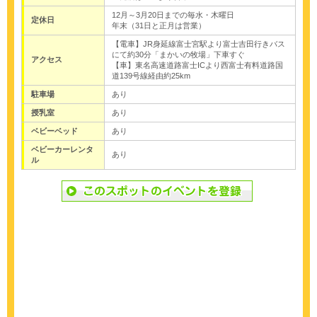
12月～3月20日までの毎水・木曜日
定休日
年末（31日と正月は営業）
【電車】JR身延線富士宮駅より富士吉田行きバス
にて約30分「まかいの牧場」下車すぐ
アクセス
【車】東名高速道路富士ICより西富士有料道路国
道139号線経由約25km
駐車場
あり
授乳室
あり
ベビーベッド
あり
ベビーカーレンタ
あり
ル