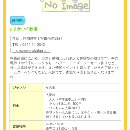
静岡県
まかいの牧場
住所：静岡県富士宮市内野1327
TEL：0544-54-0342
http://www.makaino.com
朝霧高原に広がる、自然と動物とふれあえる体験型の牧場です。牛の
乳搾りや仔牛のミルクやり、バター・チーズ・ソーセージ作りなど、
様々な体験ができます。また季節イベントも盛んで、たき火で焼くバ
ームクーヘン作りなどが人気です。家族で何回も訪れたくなります
ね。
ジャンル
その他
入園料
大人（中学生以上）700円
小人（3歳以上）500円
料金
ワンちゃん入園300円
※ワンちゃん入園には、エチケット袋・水飲み用
器を持参している等の条件あり。
9:00～18:00
営業時間
※売店は8:00より営業