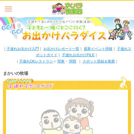
｜
子連れお出かけ入門
｜
お出かけレポート一覧
｜
最新イベント情報
｜
子連れス
ポットガイド
｜
子連れお出かけFILE
｜
｜
子連れOKレストラン
＜
関東
・
関西
｜
スポット登録＆推薦
｜
まかいの牧場