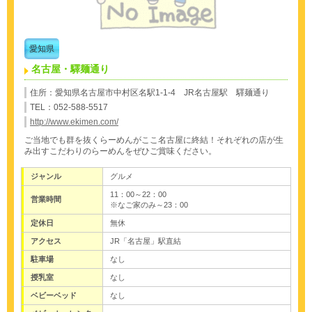
愛知県
名古屋・驛麺通り
住所：愛知県名古屋市中村区名駅1-1-4 JR名古屋駅 驛麺通り
TEL：052-588-5517
http://www.ekimen.com/
ご当地でも群を抜くらーめんがここ名古屋に終結！それぞれの店が生
み出すこだわりのらーめんをぜひご賞味ください。
ジャンル
グルメ
11：00～22：00
営業時間
※なご家のみ～23：00
定休日
無休
アクセス
JR「名古屋」駅直結
駐車場
なし
授乳室
なし
ベビーベッド
なし