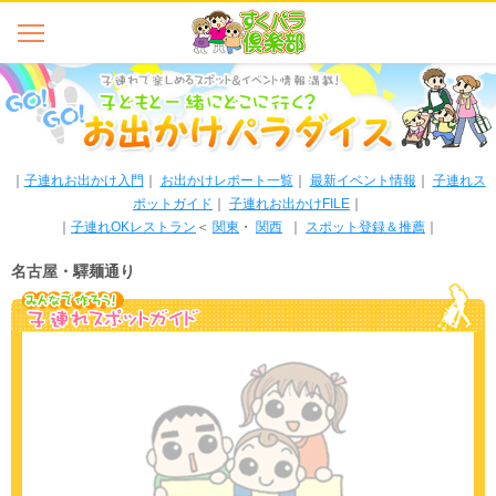
｜
子連れお出かけ入門
｜
お出かけレポート一覧
｜
最新イベント情報
｜
子連れス
ポットガイド
｜
子連れお出かけFILE
｜
｜
子連れOKレストラン
＜
関東
・
関西
｜
スポット登録＆推薦
｜
名古屋・驛麺通り