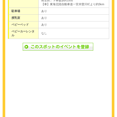
島笠田」下車徒歩約15分
【車】東海北陸自動車道一宮木曽川ICより約5km
駐車場
あり
授乳室
あり
ベビーベッド
あり
ベビーカーレンタ
なし
ル