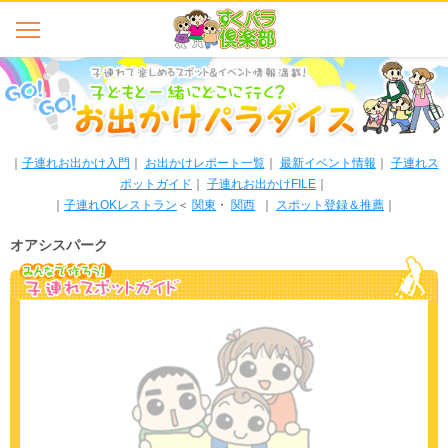
｜
子連れお出かけ入門
｜
お出かけレポート一覧
｜
最新イベント情報
｜
子連れス
ポットガイド
｜
子連れお出かけFILE
｜
｜
子連れOKレストラン
＜
関東
・
関西
｜
スポット登録＆推薦
｜
オアシスパーク