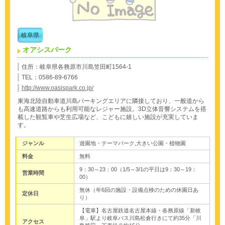
岐阜県
オアシスパーク
住所：岐阜県各務原市川島笠田町1564-1
TEL：0586-89-6766
http://www.oasispark.co.jp/
東海北陸自動車道川島パーキングエリアに隣接しており、一般道から
も高速道路からも利用可能なレジャー施設。3D立体音響システムを搭
載した観覧車や芝生広場など、こどもに嬉しい施設が充実していま
す。
ジャンル
遊園地・テーマパーク,大きい公園・植物園
料金
無料
9：30～23：00（1/5～3/1の平日は9：30～19：
営業時間
00）
無休（年6回の施設・設備点検のための休園日あ
定休日
り）
【電車】名古屋鉄道名古屋本線・各務原線「新岐
阜」駅より岐阜バス川島松倉行きにて約35分「川
アクセス