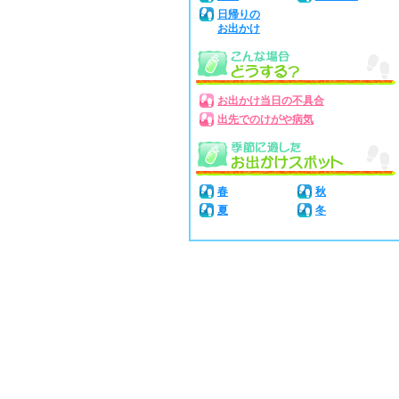
日帰りの
お出かけ
お出かけ当日の不具合
出先でのけがや病気
春
秋
夏
冬