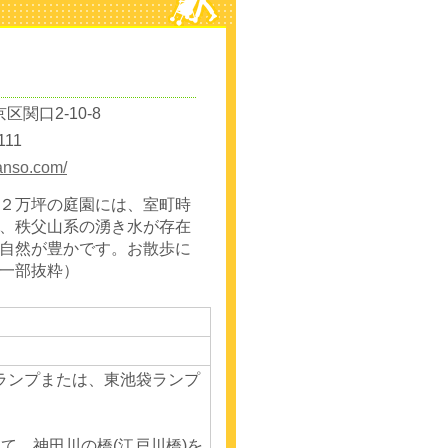
関口2-10-8
111
anso.com/
２万坪の庭園には、室町時
、秩父山系の湧き水が存在
自然が豊かです。お散歩に
一部抜粋）
ランプまたは、東池袋ランプ
て、神田川の橋(江戸川橋)を