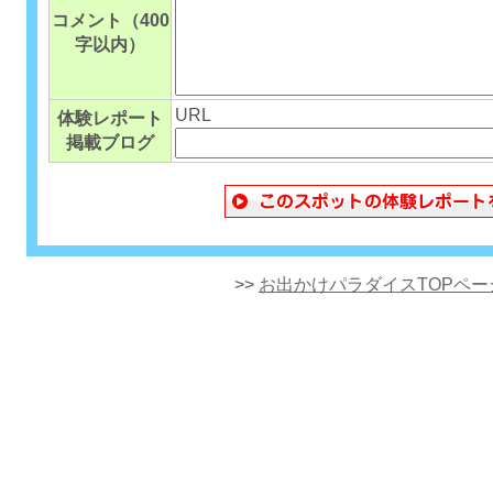
コメント（400
字以内）
URL
体験レポート
掲載ブログ
>>
お出かけパラダイスTOPペー