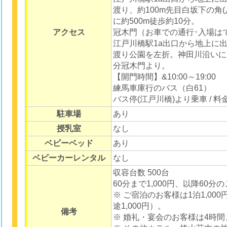
渡り、約100m先目白坂下の角
に約500m徒歩約10分。
アクセス
冠木門（お車での通行･入場は
江戸川橋駅1a出口から地上に出
渡り公園を左折。神田川沿いに直進
分冠木門より。
【開門時間】&10:00～19:00
練馬車庫行のバス（白61）
バス停(江戸川橋)より乗車 / 料金
駐車場
あり
授乳室
なし
ベビーベッド
あり
ベビーカーレンタル
なし
収容台数 500台
60分まで1,000円、以降60分の
※ ご宿泊のお客様は1泊1,00
途1,000円）。
備考
※ 婚礼・宴会のお客様は4時