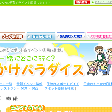
すくパラぷら
・パパの子育てライフを応援します！～
ート一覧
｜
最新イベント情報
｜
子連れスポットガイド
｜
子連れお出かけFIL
Kレストラン
＜
関東
・
関西
｜
スポット登録＆推薦
｜
ズ
椿山荘