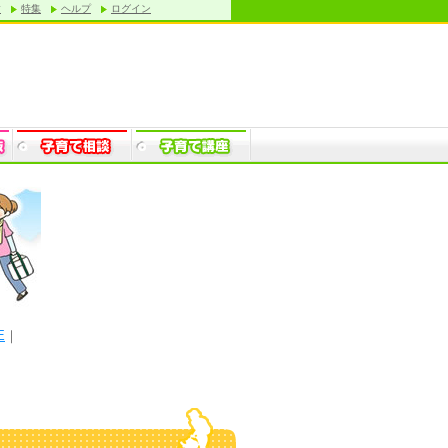
す
特集
ヘルプ
ログイン
E
｜