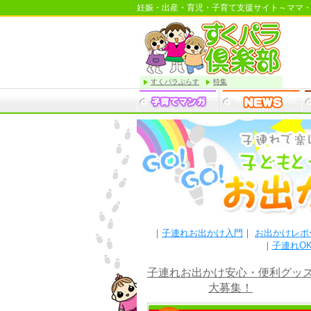
妊娠・出産・育児・子育て支援サイト～ママ
すくパラぷらす
特集
｜
子連れお出かけ入門
｜
お出かけレポ
｜
子連れO
子連れお出かけ安心・便利グッ
大募集！