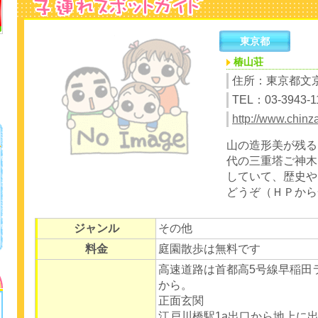
東京都
椿山荘
住所：東京都文京区
TEL：03-3943-1
http://www.chinz
山の造形美が残る
代の三重塔ご神木
していて、歴史や
どうぞ（ＨＰから
ジャンル
その他
料金
庭園散歩は無料です
高速道路は首都高5号線早稲田
から。
正面玄関
江戸川橋駅1a出口から地上に出