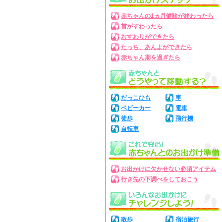
赤ちゃんの1ヵ月健診が終わったら
首がすわったら
おすわりができたら
たっち、あんよができたら
赤ちゃん期を過ぎたら
だっこひも
車
ベビーカー
電車
徒歩
飛行機
自転車
お出かけに欠かせない必須アイテム
行き先の下調べをしておこう
散歩
宿泊旅行