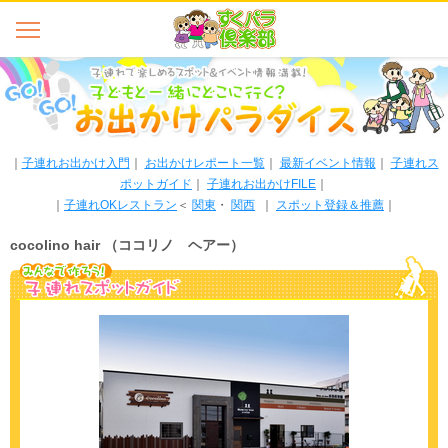
｜
子連れお出かけ入門
｜
お出かけレポート一覧
｜
最新イベント情報
｜
子連れス
ポットガイド
｜
子連れお出かけFILE
｜
｜
子連れOKレストラン
＜
関東
・
関西
｜
スポット登録＆推薦
｜
cocolino hair （ココリノ ヘアー）