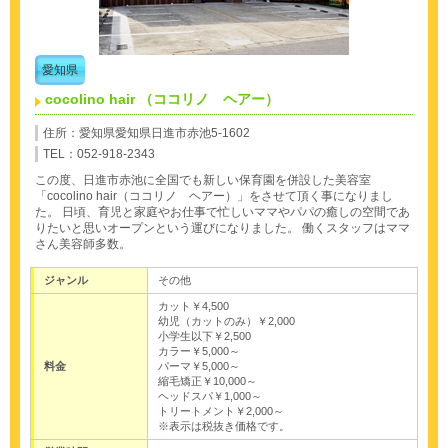
愛知県
cocolino hair （ココリノ ヘアー）
住所：愛知県愛知県日進市赤池5-1602
TEL：052-918-2343
この度、日進市赤池に全国でも新しい保育園を併設した美容室
「cocolino hair（ココリノ ヘアー）」をさせて頂く事になりまし
た。
日頃、育児と家庭やお仕事で忙しいママやパパの癒しの空間であ
りたいと思いオープンという運びになりました。
働くスタッフはママ
さん美容師多数。
ジャンル
その他
カット￥4,500
幼児（カットのみ）￥2,000
小学生以下￥2,500
カラー￥5,000～
料金
パーマ￥5,000～
縮毛矯正￥10,000～
ヘッドスパ￥1,000～
トリートメント￥2,000～
※表示は税抜き価格です。