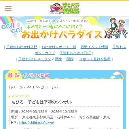
｜
子連れお出かけ入門
｜
お出かけレポート一覧
｜
最新イベント情報
｜
子連れス
ポットガイド
｜
子連れお出かけFILE
｜
｜
子連れOKレストラン
＜
関東
・
関西
｜
スポット登録＆推薦
｜
前ページへ <<
1
>> 次ページへ
2026.05.25
ちひろ 子どもは平和のシンボル
期間：2026年05月25日～2026年10月25日
場所： 東京都東京都練馬区下石神井4-7-2 ちひろ美術館・東京
HP：
https://chihiro.jp/tokyo/