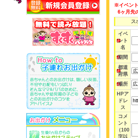
※イベン
6ヶ月先
ス
イベ
ント
名
期間
都道
府県
場所
HPア
ドレ
ス
コメ
ント
（100
字以