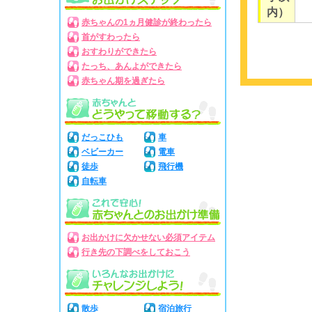
内）
赤ちゃんの1ヵ月健診が終わったら
首がすわったら
おすわりができたら
たっち、あんよができたら
赤ちゃん期を過ぎたら
だっこひも
車
ベビーカー
電車
徒歩
飛行機
自転車
お出かけに欠かせない必須アイテム
行き先の下調べをしておこう
散歩
宿泊旅行