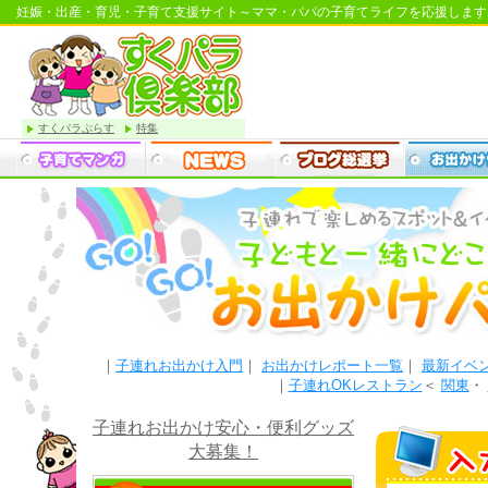
妊娠・出産・育児・子育て支援サイト～ママ・パパの子育てライフを応援します
すくパラぷらす
特集
｜
子連れお出かけ入門
｜
お出かけレポート一覧
｜
最新イベ
｜
子連れOKレストラン
＜
関東
・
子連れお出かけ安心・便利グッズ
大募集！