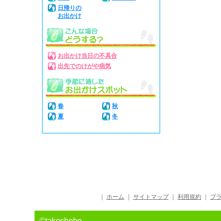
日帰りの
お出かけ
お出かけ当日の不具合
出先でのけがや病気
春
秋
夏
冬
｜
ホーム
｜
サイトマップ
｜
利用規約
｜
プ
©takeshobo