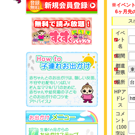
※イベン
6ヶ月先
ス
イベ
ント
名
期間
都道
府県
場所
HPア
ドレ
ス
コメ
ント
（100
字以