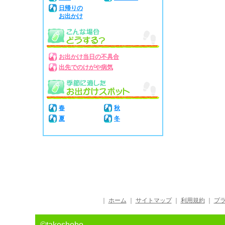
日帰りの
お出かけ
お出かけ当日の不具合
出先でのけがや病気
春
秋
夏
冬
｜
ホーム
｜
サイトマップ
｜
利用規約
｜
プ
©takeshobo