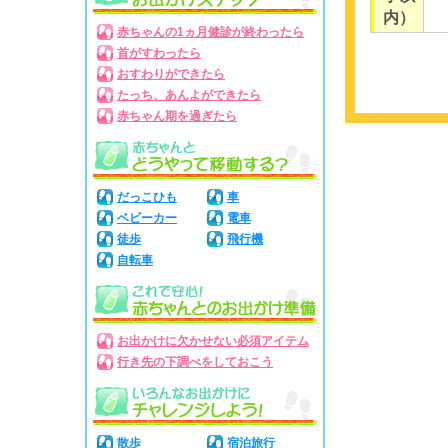
内）
赤ちゃんの1ヵ月健診が終わったら
首がすわったら
おすわりができたら
たっち、あんよができたら
赤ちゃん期を過ぎたら
だっこひも
車
ベビーカー
電車
徒歩
飛行機
自転車
お出かけに欠かせない必須アイテム
行き先の下調べをしておこう
散歩
宿泊旅行