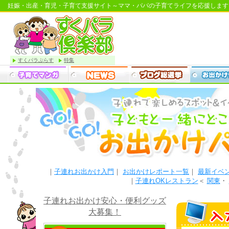
妊娠・出産・育児・子育て支援サイト～ママ・パパの子育てライフを応援します
すくパラぷらす
特集
｜
子連れお出かけ入門
｜
お出かけレポート一覧
｜
最新イベ
｜
子連れOKレストラン
＜
関東
・
子連れお出かけ安心・便利グッズ
大募集！