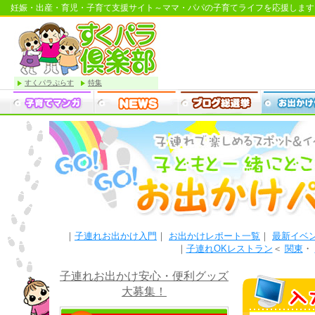
妊娠・出産・育児・子育て支援サイト～ママ・パパの子育てライフを応援します
すくパラぷらす
特集
｜
子連れお出かけ入門
｜
お出かけレポート一覧
｜
最新イベ
｜
子連れOKレストラン
＜
関東
・
子連れお出かけ安心・便利グッズ
大募集！