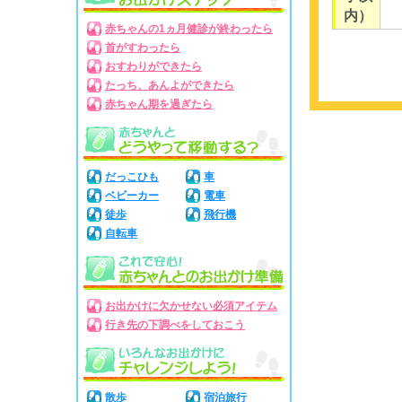
内）
赤ちゃんの1ヵ月健診が終わったら
首がすわったら
おすわりができたら
たっち、あんよができたら
赤ちゃん期を過ぎたら
だっこひも
車
ベビーカー
電車
徒歩
飛行機
自転車
お出かけに欠かせない必須アイテム
行き先の下調べをしておこう
散歩
宿泊旅行