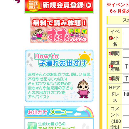
※イベン
6ヶ月先
ス
イベ
ント
名
期間
都道
府県
場所
HPア
ドレ
ス
コメ
ント
（100
字以