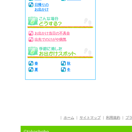
日帰りの
お出かけ
お出かけ当日の不具合
出先でのけがや病気
春
秋
夏
冬
｜
ホーム
｜
サイトマップ
｜
利用規約
｜
プ
©takeshobo