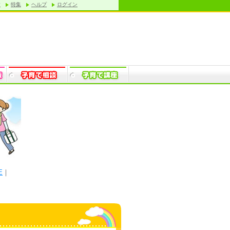
す
特集
ヘルプ
ログイン
E
｜