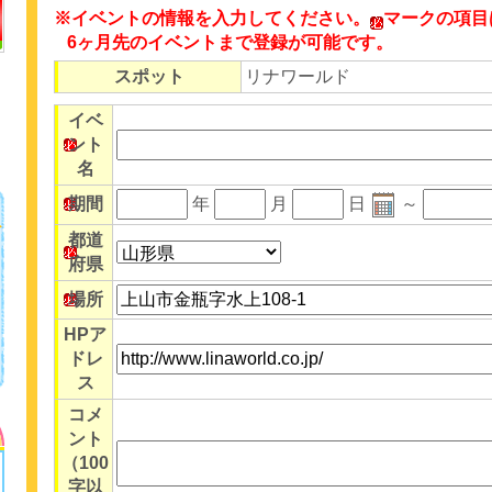
※イベントの情報を入力してください。
マークの項目
6ヶ月先のイベントまで登録が可能です。
スポット
リナワールド
イベ
ント
名
期間
年
月
日
～
都道
府県
場所
HPア
ドレ
ス
コメ
ント
（100
字以