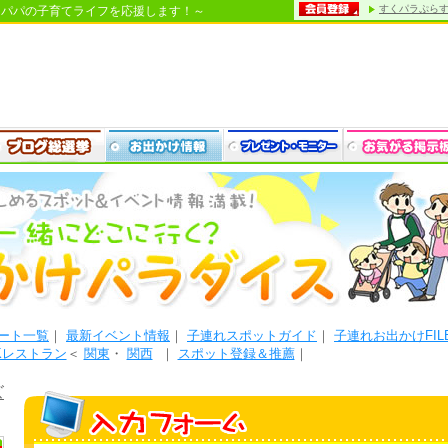
すくパラぷら
・パパの子育てライフを応援します！～
ート一覧
｜
最新イベント情報
｜
子連れスポットガイド
｜
子連れお出かけFIL
Kレストラン
＜
関東
・
関西
｜
スポット登録＆推薦
｜
ズ