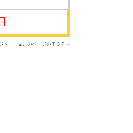
ジへ
｜ ▲
このページのＴＯＰへ