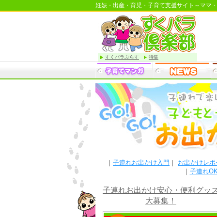
妊娠・出産・育児・子育て支援サイト～ママ
すくパラぷらす
特集
｜
子連れお出かけ入門
｜
お出かけレポ
｜
子連れO
子連れお出かけ安心・便利グッ
大募集！