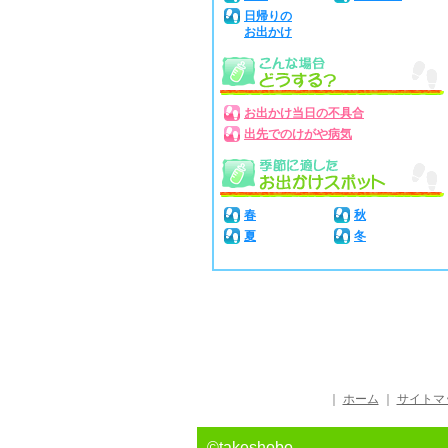
日帰りの
お出かけ
お出かけ当日の不具合
出先でのけがや病気
春
秋
夏
冬
｜
ホーム
｜
サイトマ
©takeshobo