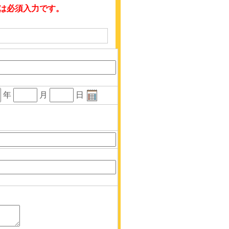
は必須入力です。
年
月
日