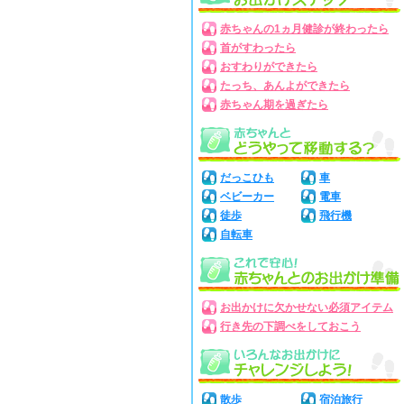
赤ちゃんの1ヵ月健診が終わったら
首がすわったら
おすわりができたら
たっち、あんよができたら
赤ちゃん期を過ぎたら
だっこひも
車
ベビーカー
電車
徒歩
飛行機
自転車
お出かけに欠かせない必須アイテム
行き先の下調べをしておこう
散歩
宿泊旅行