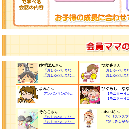
ゆずぽん
つかさ
さん
さん
「おしゃべりまな…
おしゃべりま
「おしゃべりまな…
おしゃべりま
よみ
ひぐらし な
さん
アンパンマンのお…
【モニター４
【モニター４
misaki
そらこ
さん
さん
*クリスマスプ
「おしゃべりまな…
*楽しみながら
「おしゃべりまな…