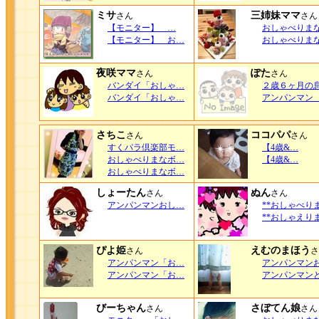
ミサ
三姉妹ママ
さん
さん
【モニター】 …
おしゃべりま
【モニター】 お…
おしゃべりま
夜咲ママ
ぽた
さん
さん
バンダイ「おしゃ…
２歳６ヶ月の
バンダイ「おしゃ…
アンパンマン
さちこ
ココパパ
さん
さん
すくパラ倶楽部モ…
【4歳&…
おしゃべりまなボ…
【4歳&…
おしゃべりまなボ…
しょーたん
ぬん
さん
さん
アンパンマンおし…
**おしゃべり
**おしゃえり
ぴよ姫
えむのまほう
さん
さ
アンパンマン「お…
アンパンマン
アンパンマン「お…
アンパンマン
びーちゃん
さぼてん娘
さん
さん