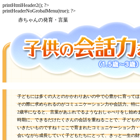
printHtmlHeader2(); ?>
printHeaderNoGrobalMenu(true); ?>
赤ちゃんの発育・言葉
子どもには多くの人とのかかわりあいの中で心豊かに育ってほ
その際に求められるのがコミュニケーション力や会話力。特に
2歳半になると、言葉があふれでるようなおしゃべりをし始め
時期に、できるだけたくさんの会話を重ねることで、子どもの
いきたいものですね！ここで育まれたコミュニケーション力・
会いながら成長していく子どもたちにとって、きっと一生の財