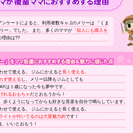
ンケートによると、利用者数Ｎｏ.1のメリーは 「くま
リー」でした。 また、多くのママが
「知人にも購入を
理由は??
わせて使える。 ジムにかえると
長く使える。
れず使える
し、メリー以降もジムとしても

AYは１歳になった今も夢中です。

げれるおもちゃ
だとおもうから！

。歩くようになってからも好きな音楽を自分で鳴らしています。

わせて使える。 ジムにかえると長く使える。

ライトが付いてるのは大変魅力的
です！

のは、いいとおもう！