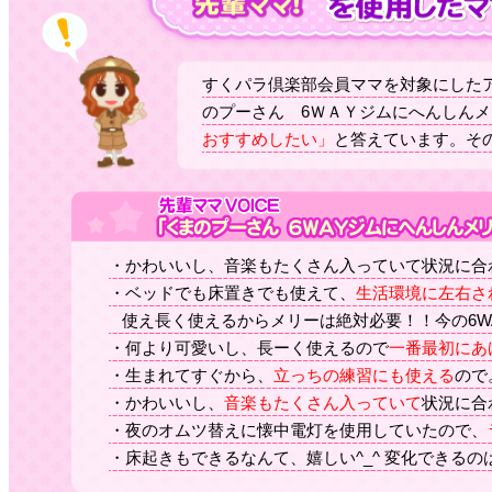
すくパラ倶楽部会員ママを対象にしたア
のプーさん 6ＷＡＹジムにへんしんメ
おすすめしたい」
と答えています。その
・かわいいし、音楽もたくさん入っていて状況に合
・ベッドでも床置きでも使えて、
生活環境に左右さ
   使え長く使えるからメリーは絶対必要！！今の6W
・何より可愛いし、長ーく使えるので
一番最初にあ
・生まれてすぐから、
立っちの練習にも使える
ので
・かわいいし、
音楽もたくさん入っていて
状況に合
・夜のオムツ替えに懐中電灯を使用していたので、
・床起きもできるなんて、嬉しい^_^ 変化できる