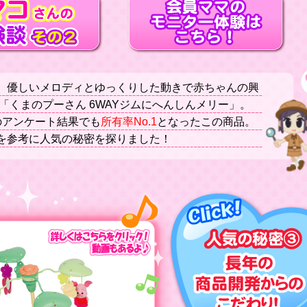
。優しいメロディとゆっくりした動きで赤ちゃんの興
「くまのプーさん 6WAYジムにへんしんメリー」。
のアンケート結果でも
所有率No.1
となったこの商品。
を参考に人気の秘密を探りました！