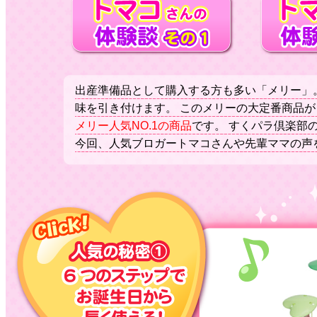
出産準備品として購入する方も多い「メリー」
味を引き付けます。 このメリーの大定番商品が
メリー人気NO.1の商品
です。 すくパラ倶楽部
今回、人気ブロガートマコさんや先輩ママの声