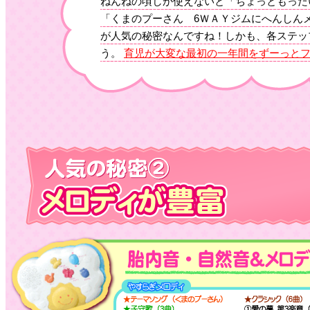
ねんねの頃しか使えないと「ちょっともった
「くまのプーさん 6ＷＡＹジムにへんしん
が人気の秘密なんですね！しかも、各ステッ
う。
育児が大変な最初の一年間をずーっと