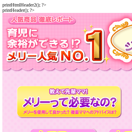
printHtmlHeader2(); ?>
printHeader(); ?>