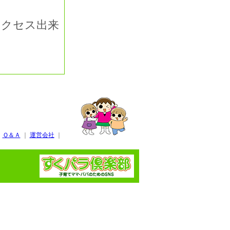
アクセス出来
｜
Ｑ＆Ａ
｜
運営会社
｜