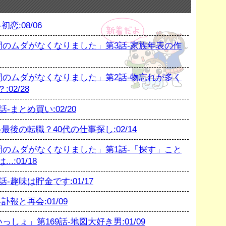
恋:08/06
のムダがなくなりました」第3話-家族年表の作
のムダがなくなりました」第2話-物忘れが多く
02/28
まとめ買い:02/20
後の転職？40代の仕事探し:02/14
のムダがなくなりました」第1話-「探す」こと
:01/18
趣味は貯金です:01/17
報と再会:01/09
ょ」第169話-地図大好き男:01/09