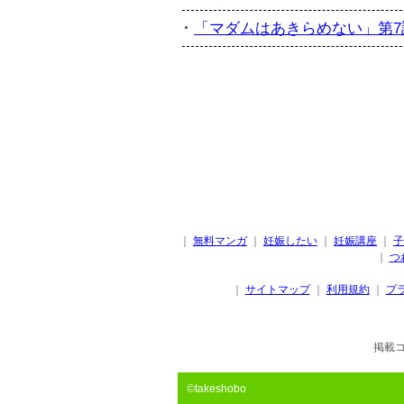
「マダムはあきらめない」第7話
｜
無料マンガ
｜
妊娠したい
｜
妊娠講座
｜
子
｜
つ
｜
サイトマップ
｜
利用規約
｜
プ
掲載
©takeshobo