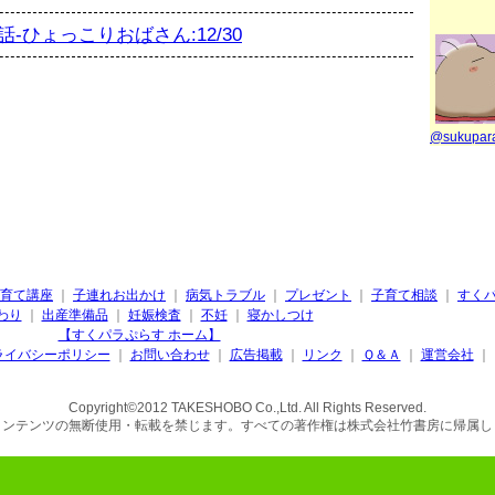
-ひょっこりおばさん:12/30
@sukupa
育て講座
｜
子連れお出かけ
｜
病気トラブル
｜
プレゼント
｜
子育て相談
｜
すく
わり
｜
出産準備品
｜
妊娠検査
｜
不妊
｜
寝かしつけ
【すくパラぷらす ホーム】
ライバシーポリシー
｜
お問い合わせ
｜
広告掲載
｜
リンク
｜
Ｑ＆Ａ
｜
運営会社
｜
Copyright©2012 TAKESHOBO Co.,Ltd. All Rights Reserved.
コンテンツの無断使用・転載を禁じます。すべての著作権は株式会社竹書房に帰属し