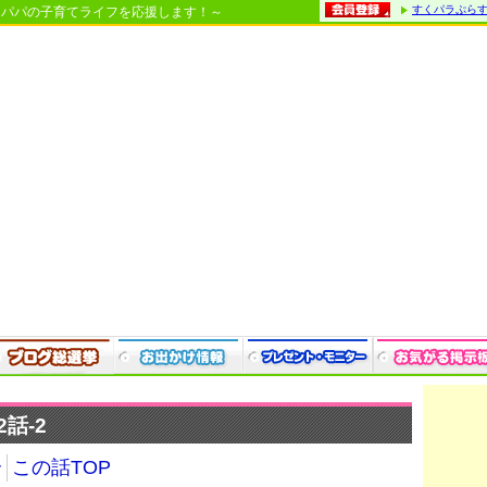
すくパラぷら
・パパの子育てライフを応援します！～
話-2
介
この話TOP