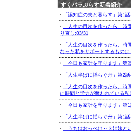
すくパラぷらす新着紹介
「認知症の夫と暮らす」第1話-初
「人生の目次を作ったら、時間
り直し:03/31
「人生の目次を作ったら、時間
なった私をサポートするものは？:
「今日も家計を守ります」第2話-
「人生半ばに揺らぐ舟」第2話-最
「人生の目次を作ったら、時間
に時間と労力が奪われている私は...
「今日も家計を守ります」第1話-
「人生半ばに揺らぐ舟」第1話-訃
「うちはおっぺけ～３姉妹といっし