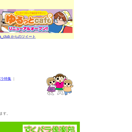
ra_club からのツイート
パラ特集
｜
ます。