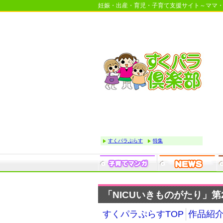
妊娠・出産・育児・子育て支援サイト～ママ
すくパラぷらす
特集
「NICUいきものがたり」第2
すくパラぷらすTOP
作品紹