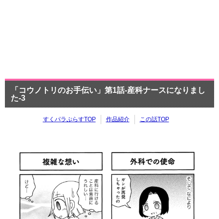
「コウノトリのお手伝い」第1話-産科ナースになりまし
た-3
すくパラぷらすTOP
作品紹介
この話TOP