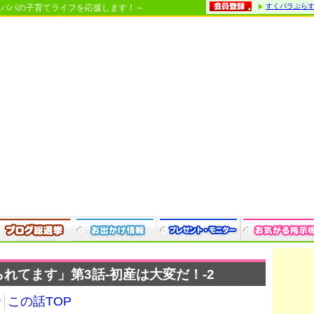
すくパラぷら
・パパの子育てライフを応援します！～
れてます」第3話-初産は大変だ！-2
介
この話TOP