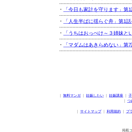
「今日も家計を守ります」第1話-
「人生半ばに揺らぐ舟」第1話-訃
「うちはおっぺけ～３姉妹といっし
「マダムはあきらめない」第7話
｜
無料マンガ
｜
妊娠したい
｜
妊娠講座
｜
子
｜
つ
｜
サイトマップ
｜
利用規約
｜
プ
掲載