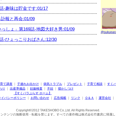
趣味は貯金です:01/17
報と再会:01/09
ょ」第169話-地図大好き男:01/09
@sukupa
-ひょっこりおばさん:12/30
育て講座
｜
子連れお出かけ
｜
病気トラブル
｜
プレゼント
｜
子育て相談
｜
すく
わり
｜
出産準備品
｜
妊娠検査
｜
不妊
｜
寝かしつけ
【すくパラぷらす ホーム】
ライバシーポリシー
｜
お問い合わせ
｜
広告掲載
｜
リンク
｜
Ｑ＆Ａ
｜
運営会社
｜
Copyright©2012 TAKESHOBO Co.,Ltd. All Rights Reserved.
コンテンツの無断使用・転載を禁じます。すべての著作権は株式会社竹書房に帰属し