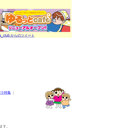
ra_club からのツイート
パラ特集
｜
ます。