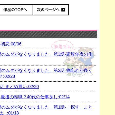
恋:08/06
のムダがなくなりました」第3話-家族年表の作
のムダがなくなりました」第2話-物忘れが多く
02/28
まとめ買い:02/20
後の転職？40代の仕事探し:02/14
のムダがなくなりました」第1話-「探す」こと
:01/18