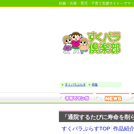
妊娠・出産・育児・子育て支援サイト～ママ
すくパラぷらす
特集
「通院するたびに寿命を削ら
すくパラぷらすTOP
作品紹