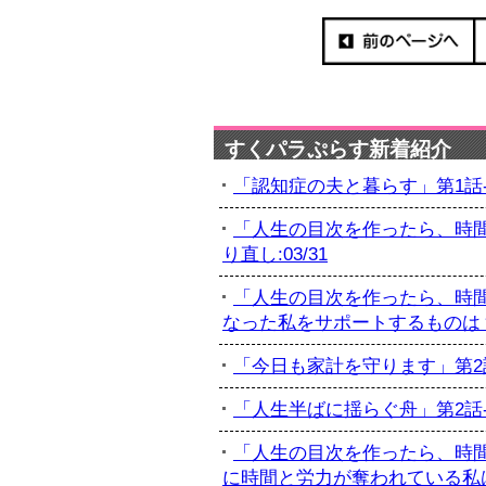
すくパラぷらす新着紹介
「認知症の夫と暮らす」第1話-初
「人生の目次を作ったら、時間
り直し:03/31
「人生の目次を作ったら、時間
なった私をサポートするものは？:
「今日も家計を守ります」第2話-
「人生半ばに揺らぐ舟」第2話-最
「人生の目次を作ったら、時間
に時間と労力が奪われている私は...