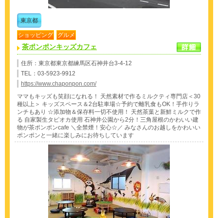
東京都
ショッピング
グルメ
茶ポンポンキッズカフェ
住所：東京都東京都練馬区石神井台3-4-12
TEL：03-5923-9912
https://www.chaponpon.com/
ママもキッズも笑顔になれる！ 天然素材で作るミルクティ専門店＜30
種以上＞ キッズスペース＆2台駐車場☆予約で離乳食もOK！手作りラ
ンチもあり ☆添加物＆保存料一切不使用！ 天然茶葉と新鮮ミルクで作
る 自家製生タピオカ使用 石神井公園から2分！三角屋根のかわいい建
物が茶ポンポンcafe ＼全禁煙！安心☆／ みなさんのお越しをかわいい
ポンポンと一緒に楽しみにお待ちしています