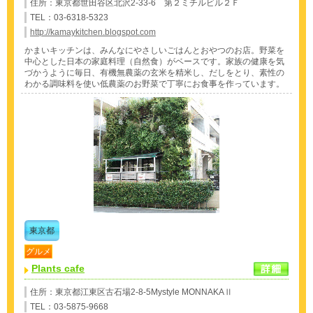
住所：東京都世田谷区北沢2-33-6 第２ミチルビル２Ｆ
TEL：03-6318-5323
http://kamaykitchen.blogspot.com
かまいキッチンは、みんなにやさしいごはんとおやつのお店。野菜を
中心とした日本の家庭料理（自然食）がベースです。家族の健康を気
づかうように毎日、有機無農薬の玄米を精米し、だしをとり、素性の
わかる調味料を使い低農薬のお野菜で丁寧にお食事を作っています。
東京都
グルメ
Plants cafe
住所：東京都江東区古石場2-8-5Mystyle MONNAKAⅡ
TEL：03-5875-9668