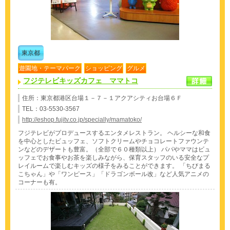
東京都
遊園地・テーマパーク
ショッピング
グルメ
フジテレビキッズカフェ ママトコ
住所：東京都港区台場１－７－１アクアシティお台場６Ｆ
TEL：03-5530-3567
http://eshop.fujitv.co.jp/specially/mamatoko/
フジテレビがプロデュースするエンタメレストラン。 ヘルシーな和食
を中心としたビュッフェ、ソフトクリームやチョコレートファウンテ
ンなどのデザートも豊富。（全部で６０種類以上） パパやママはビュ
ッフェでお食事やお茶を楽しみながら、保育スタッフのいる安全なプ
レイルームで楽しむキッズの様子をみることができます。 「ちびまる
こちゃん」や「ワンピース」「ドラゴンボール改」など人気アニメの
コーナーも有。