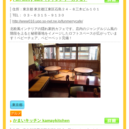
住所：東京都 東京都江東区石島２４－８三木ビル１０１
TEL： ０３－６３１５－９１３０
http://www016.upp.so-net.ne.jp/funmerrycafe/
北欧風インテリアの隠れ家的カフェです。店内のジャングルジム風の
階段を上ると秘密基地をイメージしたロフトスペースが広がっていま
す！ベビーチェア、ベビーベット完備！
東京都
グルメ
かまいキッチン kamaykitchen