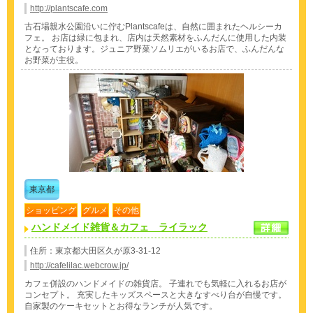
http://plantscafe.com
古石場親水公園沿いに佇むPlantscafeは、自然に囲まれたヘルシーカ
フェ。 お店は緑に包まれ、店内は天然素材をふんだんに使用した内装
となっております。ジュニア野菜ソムリエがいるお店で、ふんだんな
お野菜が主役。
東京都
ショッピング
グルメ
その他
ハンドメイド雑貨＆カフェ ライラック
住所：東京都大田区久が原3-31-12
http://cafelilac.webcrow.jp/
カフェ併設のハンドメイドの雑貨店。 子連れでも気軽に入れるお店が
コンセプト。 充実したキッズスペースと大きなすべり台が自慢です。
自家製のケーキセットとお得なランチが人気です。