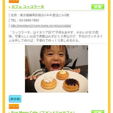
グルメ
カフェ コッコラータ
住所：東京都練馬区桜台1-6-9 渡辺ビル1階
TEL：03-5999-7892
http://members3.jcom.home.ne.jp/coccolata/
「コッコラータ」はイタリア語で“子供をあやす、かわいがる”の意
味。可愛らしいお店で席数はわずか１２席なので、平日のランチタイ
ムを外してゆけば、子連れでゆっくり楽しめるかも。
東京都
グルメ
Fun Merry Cafe（ファンメリーカフェ）