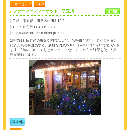
ショッピング
グルメ
ファーマーズマーケット二子玉川
住所：東京都世田谷区鎌田3-18-8
TEL：直売所03-3708-1187
http://www.farmersmarket-ja.com/
1階では世田谷産の野菜や園芸品など、40軒ほどの生産者が毎朝届け
にきたものを直売する。新鮮な野菜を100円～400円くらいで購入でき
ます。2階の「ゆっくりとカフェ」 では主にこれらの野菜を使った料
理が味わえます。
東京都