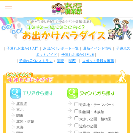
｜
子連れお出かけ入門
｜
お出かけレポート一覧
｜
最新イベント情報
｜
子連れス
ポットガイド
｜
子連れお出かけFILE
｜
｜
子連れOKレストラン
＜
関東
・
関西
｜
スポット登録＆推薦
｜
北海道
遊園地・テーマパーク
東北
動物園・水族館
関東
大きい公園・植物園
北陸・信越
近所の公園
東海