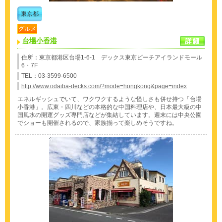
東京都
グルメ
台場小香港
住所：東京都港区台場1-6-1 デックス東京ビーチアイランドモール
6・7F
TEL：03-3599-6500
http://www.odaiba-decks.com/?mode=hongkong&page=index
エネルギッシュでいて、ワクワクするような怪しさも併せ持つ「台場
小香港」。広東・四川などの本格的な中国料理店や、日本最大級の中
国風水の開運グッズ専門店などが集結しています。週末には中央公園
でショーも開催されるので、家族揃って楽しめそうですね。