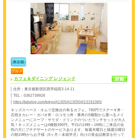
東京都
グルメ
カフェ＆ダイニング レジェンド
住所：東京都新宿区西早稲田3-14-11
TEL：0362739926
https://tabelog.com/tokyo/A1305/A130504/13191085/
キッズスペース・オムツ交換台の有るカフェ。780円でステーキ丼・
石焼きカレー・ガパオ丼・ロコモコ丼・豚丼の5種類から選べるメイ
ンメニューにスープ・サラダ・ドリンクのついたランチセットが大人
気！キッズメニューは4種類390円。平日の14時～16時にご来店の女
性の方にプチデザートのサービスあります。毎週木曜日と隔週日曜日
の朝10時からお子様（6ヶ月～未就学児）向けの英会話教室を行って