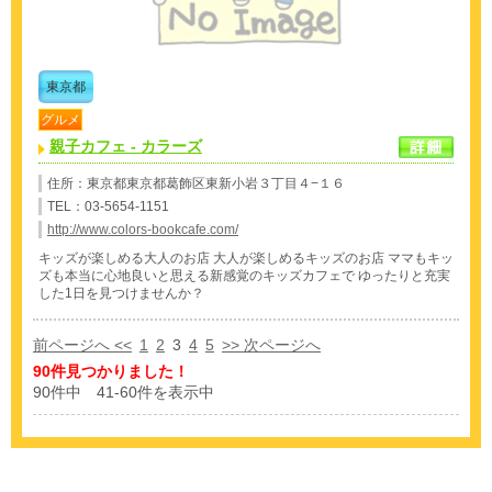
東京都
グルメ
親子カフェ - カラーズ
住所：東京都東京都葛飾区東新小岩３丁目４−１６‎
TEL：03-5654-1151
http://www.colors-bookcafe.com/
キッズが楽しめる大人のお店 大人が楽しめるキッズのお店 ママもキッ
ズも本当に心地良いと思える新感覚のキッズカフェで ゆったりと充実
した1日を見つけませんか？
前ページへ <<
1
2
3
4
5
>> 次ページへ
90件見つかりました！
90件中 41-60件を表示中