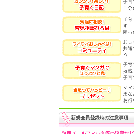
子育
自分
子育
す！
困っ
おし
共通
う！
子育
掲載
子育
ママ
集な
お得
新規会員登録時の注意事項
迷惑メールフィルタ等の設定など