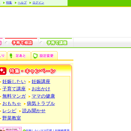
す
特集
ヘルプ
ログイン
妊娠したい
妊娠講座
子育て講座
お出かけ
無料マンガ
ママの健康
おもちゃ
病気トラブル
レシピ
読み聞かせ
野菜教室
妊娠したいママ応援！妊娠検査薬