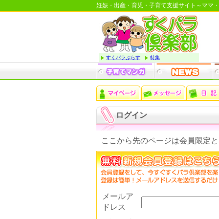
妊娠・出産・育児・子育て支援サイト～ママ
すくパラぷらす
特集
ログイン
ここから先のページは会員限定と
メールア
ドレス