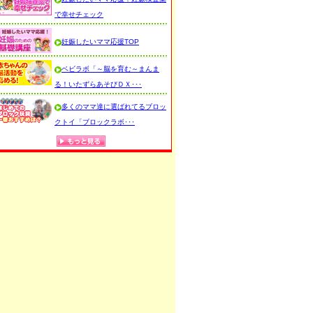
で幸せチェック
妊娠したいママ応援TOP
ベビラボ「～脳を育む～まんま
る！いたずらあそびＤＸ･･･
多くのママ達に選ばれてるブロッ
クトイ「ブロックラボ･･･