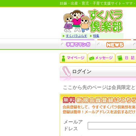
妊娠・出産・育児・子育て支援サイト～ママ
すくパラぷらす
特集
ログイン
ここから先のページは会員限定と
メールア
ドレス