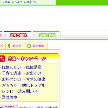
す
特集
ヘルプ
ログイン
妊娠したい
妊娠講座
子育て講座
お出かけ
無料マンガ
ママの健康
おもちゃ
病気トラブル
レシピ
読み聞かせ
野菜教室
妊娠したいママ応援！妊娠検査薬