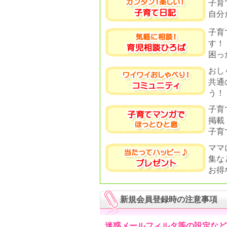
子育
自分
子育
す！
困っ
おし
共通
う！
子育
掲載
子育
ママ
集な
お得
新規会員登録時の注意事項
迷惑メールフィルタ等の設定など