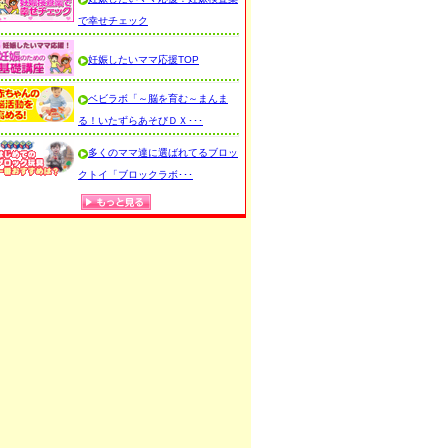
で幸せチェック
妊娠したいママ応援TOP
ベビラボ「～脳を育む～まんま
る！いたずらあそびＤＸ･･･
多くのママ達に選ばれてるブロッ
クトイ「ブロックラボ･･･