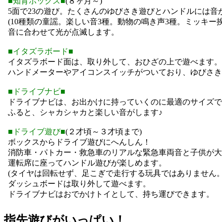
■知育ボックス■
(８ヶ月～)
5面で23の遊び。たくさんのゆびさき遊びとハンドルには音
(10種類の童謡。楽しい音3種。動物の鳴き声3種。ミッキー挨
音に合わせて光が点滅します。
■イタズラボード■
イタズラボード面は、取り外して、おひざの上で遊べます。
ハンドメーターやアイコンスイッチがついており、ゆびさき
■ドライブナビ■
ドライブナビは、お出かけに持っていくのに最適のサイズで
ふると、シャカシャカと楽しい音がします♪
■ドライブ遊び■
(２才頃～３才頃まで)
ボックスからドライブ遊びにへんしん！
消防車・パトカー・救急車のリアルな緊急車両音と子供が大
運転席に座ってハンドル遊びが楽しめます。
(タイヤは回転せず、足こぎで走行する玩具ではありません。
ダッシュボードは取り外して遊べます。
ドライブナビはおでかけトイとして、持ち運びできます。
指先遊びがいっぱい！