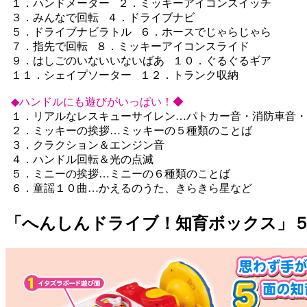
１．ハンドメーター ２．ミッキーアイコンスイッチ
３．みんなで回転 ４．ドライブナビ
５．ドライブナビラトル ６．ホースでじゃらじゃら
７．指先で回転 ８．ミッキーアイコンスライド
９．はしごのいないいないばあ １０．ぐるぐるギア
１１．シェイプソーター １２．トランク収納
◆ハンドルにも遊びがいっぱい！◆
１．リアルなレスキューサイレン…パトカー音・消防車音・
２．ミッキーの挨拶…ミッキーの５種類のことば
３．クラクション＆エンジン音
４．ハンドル回転＆光の点滅
５．ミニーの挨拶…ミニーの６種類のことば
６．童謡１０曲…かえるのうた、きらきら星など
「へんしんドライブ！知育ボックス」