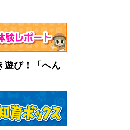
き遊び！「へん
」