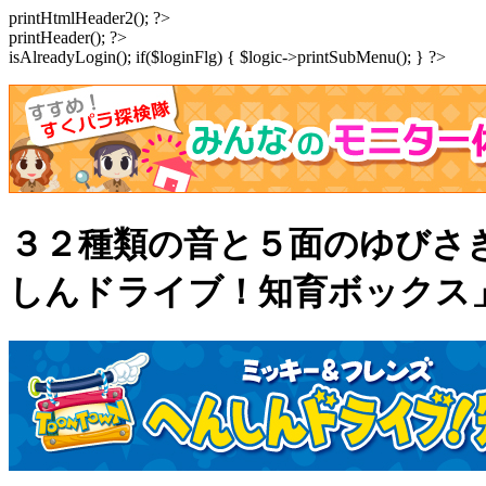
printHtmlHeader2(); ?>
printHeader(); ?>
isAlreadyLogin(); if($loginFlg) { $logic->printSubMenu(); } ?>
３２種類の音と５面のゆびさ
しんドライブ！知育ボックス