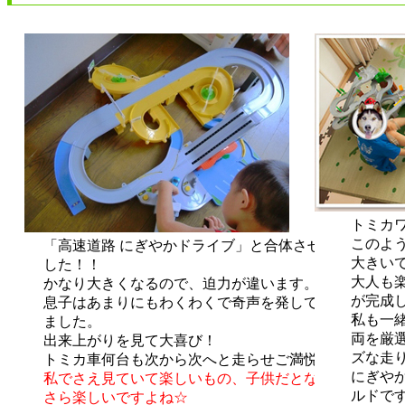
トミカ
このよ
「高速道路 にぎやかドライブ」と合体させま
大きい
した！！
大人も
かなり大きくなるので、迫力が違います。
が完成
息子はあまりにもわくわくで奇声を発してい
私も一
ました。
両を厳
出来上がりを見て大喜び！
ズな走
トミカ車何台も次から次へと走らせご満悦。
にぎや
私でさえ見ていて楽しいもの、子供だとなお
ルドで
さら楽しいですよね☆