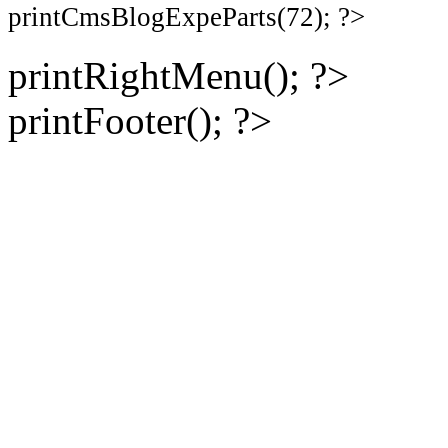
printCmsBlogExpeParts(72); ?>
printRightMenu(); ?>
printFooter(); ?>