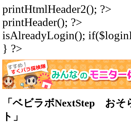
printHtmlHeader2(); ?>
printHeader(); ?>
isAlreadyLogin(); if($logi
} ?>
「ベビラボNextStep お
ト」